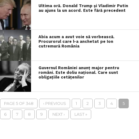
Ultima oră. Donald Trump și Vladimir Putin
au ajuns la un acord. Este fără precedent
Abia acum a avut voie să vorbească.
Procurorul care l-a anchetat pe Ion
cutremură România
Guvernul României anunț major pentru
români. Este doliu național. Care sunt
obligațiile cetățenilor
PAGE 5 OF 348
‹ PREVIOUS
1
2
3
4
5
6
7
8
9
NEXT ›
LAST »