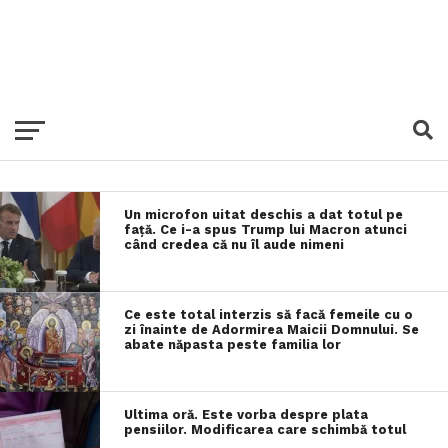
Un microfon uitat deschis a dat totul pe
față. Ce i-a spus Trump lui Macron atunci
când credea că nu îl aude nimeni
Ce este total interzis să facă femeile cu o
zi înainte de Adormirea Maicii Domnului. Se
abate năpasta peste familia lor
Ultima oră. Este vorba despre plata
pensiilor. Modificarea care schimbă totul