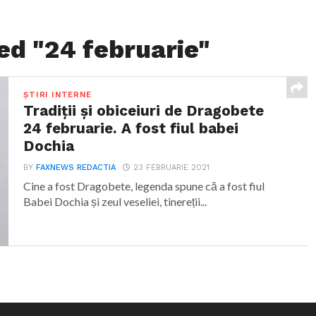
ed "24 februarie"
ȘTIRI INTERNE
Tradiții și obiceiuri de Dragobete
24 februarie. A fost fiul babei
Dochia
BY
FAXNEWS REDACTIA
23 FEBRUARIE 2021
Cine a fost Dragobete, legenda spune că a fost fiul
Babei Dochia și zeul veseliei, tinereții...