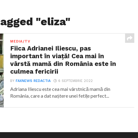
tagged "eliza"
MEDIA/TV
Fiica Adrianei Iliescu, pas
important în viață! Cea mai în
vârstă mamă din România este în
culmea fericirii
BY
FAXNEWS REDACTIA
6 SEPTEMBRIE 2022
Adriana Iliescu este cea mai vârstnică mamă din
România, care a dat naștere unei fetițe perfect...