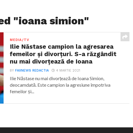
ed "ioana simion"
MEDIA/TV
Ilie Năstase campion la agresarea
femeilor și divorțuri. S-a răzgândit
nu mai divorțează de Ioana
BY
FAXNEWS REDACTIA
4 MARTIE 2021
Ilie Năstase nu mai divorțează de Ioana Simion,
deocamdată. Este campion la agresiune împotriva
femeilor și...