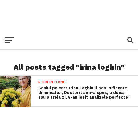
All posts tagged "irina loghin"
ȘTIRI INTERNE
Ceaiul pe care Irina Loghin il bea in fiecare
dimineata: „Doctorita mi-a spus, a doua
sau a treia zi, v-au iesit analizele perfecte”