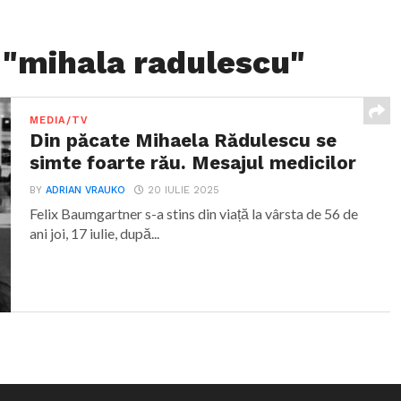
 "mihala radulescu"
MEDIA/TV
Din păcate Mihaela Rădulescu se
simte foarte rău. Mesajul medicilor
BY
ADRIAN VRAUKO
20 IULIE 2025
Felix Baumgartner s-a stins din viață la vârsta de 56 de
ani joi, 17 iulie, după...