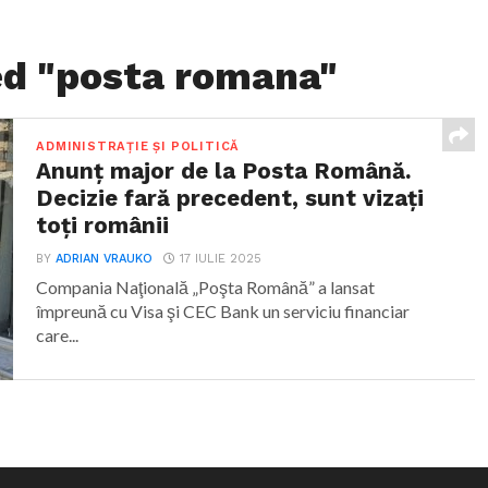
ed "posta romana"
ADMINISTRAȚIE ȘI POLITICĂ
Anunț major de la Posta Română.
Decizie fară precedent, sunt vizați
toți românii
BY
ADRIAN VRAUKO
17 IULIE 2025
Compania Naţională „Poşta Română” a lansat
împreună cu Visa şi CEC Bank un serviciu financiar
care...