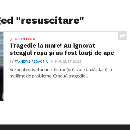
ged "resuscitare"
ȘTIRI INTERNE
Tragedie la mare! Au ignorat
steagul roșu și au fost luați de ape
BY
FAXNEWS REDACTIA
8 AUGUST 2022
Sezonul estival aduce distracție și voie bună, dar și o
mulțime de probleme. O nouă tragedie...