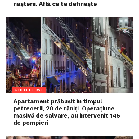
nașterii. Află ce te definește
ȘTIRI EXTERNE
Apartament prăbușit în timpul
petrecerii, 20 de răniți. Operațiune
masivă de salvare, au intervenit 145
de pompieri