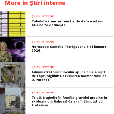
More in Știri interne
ȘTIRI INTERNE
Tabelul karmic în funcție de data nașterii.
Află ce te definește
ȘTIRI INTERNE
Horoscop Camelia Pătrășscanu 1-31 ianuare
2026
ȘTIRI INTERNE
Administratorul blocului spune cine a rupt,
de fapt, sigiliul! Dezvăluirea momentului de
la Parchet
ȘTIRI INTERNE
Triplă tragedie în familia gravidei moarte în
explozia din Rahova! Ce s-a întâmplat cu
fratele ei