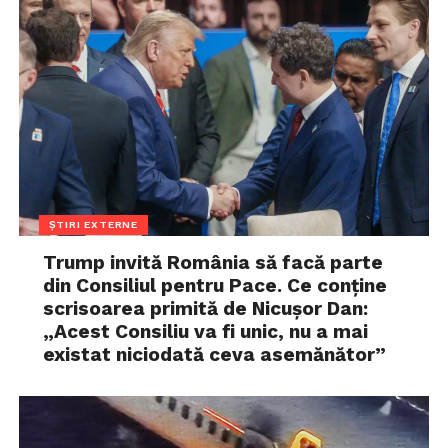
ȘTIRI EXTERNE
Trump invită România să facă parte
din Consiliul pentru Pace. Ce conține
scrisoarea primită de Nicușor Dan:
„Acest Consiliu va fi unic, nu a mai
existat niciodată ceva asemănător”