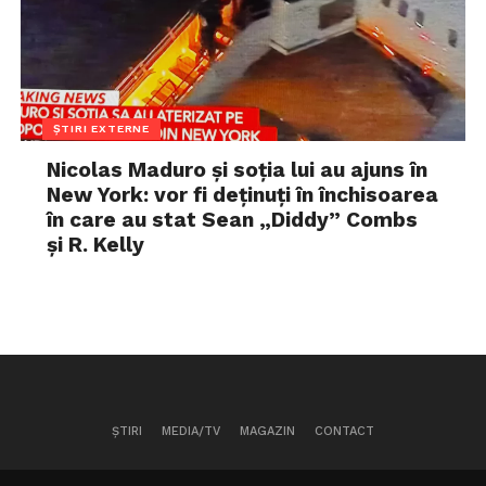
ȘTIRI EXTERNE
Nicolas Maduro și soția lui au ajuns în
New York: vor fi deținuți în închisoarea
în care au stat Sean „Diddy” Combs
și R. Kelly
ȘTIRI
MEDIA/TV
MAGAZIN
CONTACT