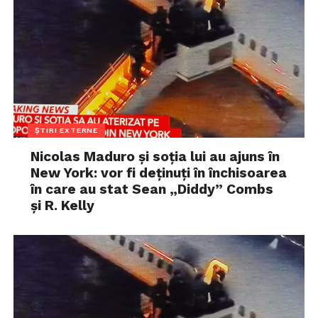
ȘTIRI EXTERNE
Nicolas Maduro și soția lui au ajuns în
New York: vor fi deținuți în închisoarea
în care au stat Sean „Diddy” Combs
și R. Kelly