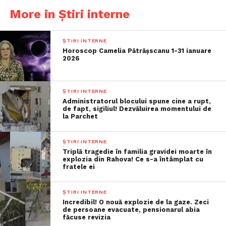
More in Știri interne
ȘTIRI INTERNE
Horoscop Camelia Pătrășscanu 1-31 ianuare
2026
ȘTIRI INTERNE
Administratorul blocului spune cine a rupt,
de fapt, sigiliul! Dezvăluirea momentului de
la Parchet
ȘTIRI INTERNE
Triplă tragedie în familia gravidei moarte în
explozia din Rahova! Ce s-a întâmplat cu
fratele ei
ȘTIRI INTERNE
Incredibil! O nouă explozie de la gaze. Zeci
de persoane evacuate, pensionarul abia
făcuse revizia