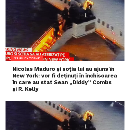
ȘTIRI EXTERNE
Nicolas Maduro și soția lui au ajuns în
New York: vor fi deținuți în închisoarea
în care au stat Sean „Diddy” Combs
și R. Kelly