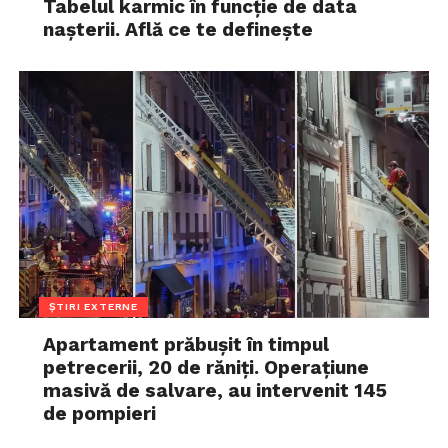
Tabelul karmic în funcție de data
nașterii. Află ce te definește
ȘTIRI EXTERNE
Apartament prăbușit în timpul
petrecerii, 20 de răniți. Operațiune
masivă de salvare, au intervenit 145
de pompieri