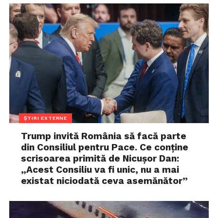
ȘTIRI EXTERNE
Trump invită România să facă parte
din Consiliul pentru Pace. Ce conține
scrisoarea primită de Nicușor Dan:
„Acest Consiliu va fi unic, nu a mai
existat niciodată ceva asemănător”