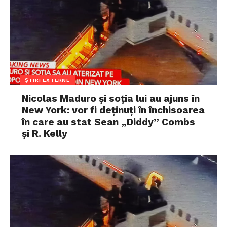
ȘTIRI EXTERNE
Nicolas Maduro și soția lui au ajuns în
New York: vor fi deținuți în închisoarea
în care au stat Sean „Diddy” Combs
și R. Kelly