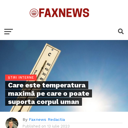
ȘTIRI INTERNE
Care este temperatura
maximă pe care o poate
suporta corpul uman
By
Faxnews Redactia
Published on
13 iulie 2023