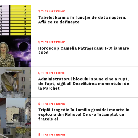
ȘTIRI INTERNE
Tabelul karmic în funcție de data nașterii.
Află ce te definește
ȘTIRI INTERNE
Horoscop Camelia Pătrășscanu 1-31 ianuare
2026
ȘTIRI INTERNE
Administratorul blocului spune cine a rupt,
de fapt, sigiliul! Dezvăluirea momentului de
la Parchet
ȘTIRI INTERNE
Triplă tragedie în familia gravidei moarte în
explozia din Rahova! Ce s-a întâmplat cu
fratele ei
ȘTIRI INTERNE