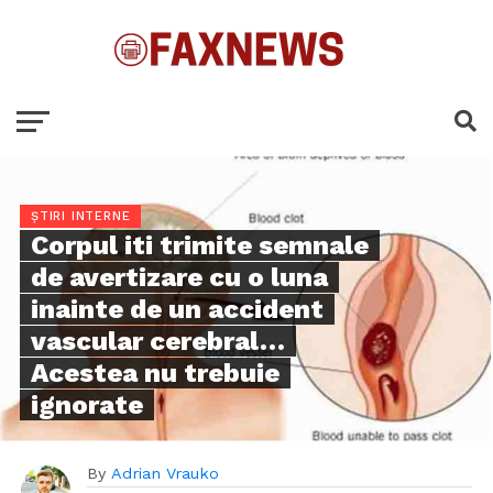
ȘTIRI INTERNE
Corpul iti trimite semnale
de avertizare cu o luna
inainte de un accident
vascular cerebral…
Acestea nu trebuie
ignorate
By
Adrian Vrauko