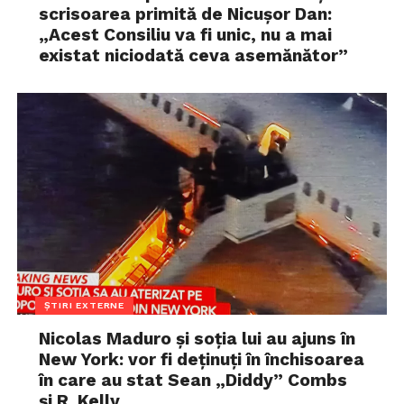
scrisoarea primită de Nicușor Dan:
„Acest Consiliu va fi unic, nu a mai
existat niciodată ceva asemănător”
ȘTIRI EXTERNE
Nicolas Maduro și soția lui au ajuns în
New York: vor fi deținuți în închisoarea
în care au stat Sean „Diddy” Combs
și R. Kelly