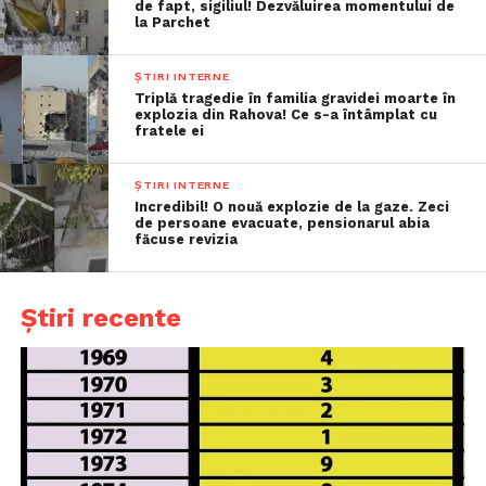
de fapt, sigiliul! Dezvăluirea momentului de
la Parchet
ȘTIRI INTERNE
Triplă tragedie în familia gravidei moarte în
explozia din Rahova! Ce s-a întâmplat cu
fratele ei
ȘTIRI INTERNE
Incredibil! O nouă explozie de la gaze. Zeci
de persoane evacuate, pensionarul abia
făcuse revizia
Știri recente