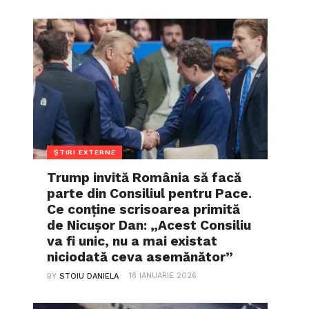
ȘTIRI EXTERNE
Trump invită România să facă
parte din Consiliul pentru Pace.
Ce conține scrisoarea primită
de Nicușor Dan: „Acest Consiliu
va fi unic, nu a mai existat
niciodată ceva asemănător”
18 IANUARIE 2026
BY
STOIU DANIELA