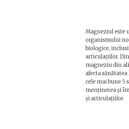
Magneziul este u
organismului nos
biologice, inclusi
articulațiilor. D
magneziu din ali
afecta sănătatea 
cele mai bune 5 
menținerea și îmb
și articulațiilor.