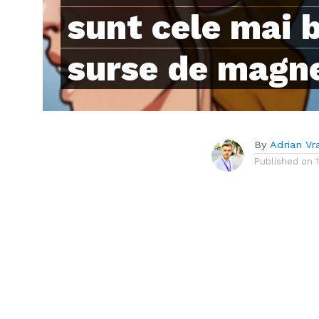
sunt cele mai 
surse de magn
By
Adrian Vr
Published on