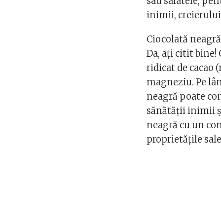
sau salatele, pen
inimii, creierului,
Ciocolată neagră
Da, ați citit bine
ridicat de cacao
magneziu. Pe lâng
neagră poate con
sănătății inimii 
neagră cu un con
proprietățile sal