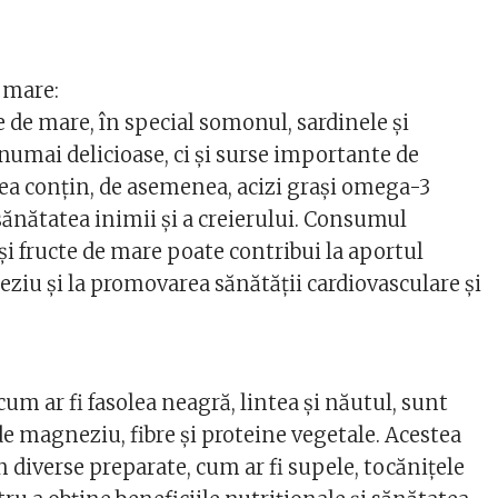
e mare:
le de mare, în special somonul, sardinele și
 numai delicioase, ci și surse importante de
a conțin, de asemenea, acizi grași omega-3
sănătatea inimii și a creierului. Consumul
și fructe de mare poate contribui la aportul
ziu și la promovarea sănătății cardiovasculare și
m ar fi fasolea neagră, lintea și năutul, sunt
e magneziu, fibre și proteine vegetale. Acestea
n diverse preparate, cum ar fi supele, tocănițele