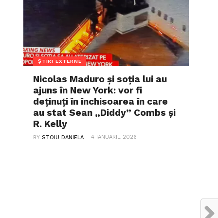
ȘTIRI EXTERNE
Nicolas Maduro și soția lui au
ajuns în New York: vor fi
deținuți în închisoarea în care
au stat Sean „Diddy” Combs și
R. Kelly
4 IANUARIE 2026
BY
STOIU DANIELA