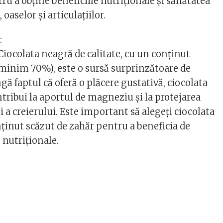
tru a obține beneficiile nutriționale și sănătatea
 oaselor și articulațiilor.
:
! Ciocolata neagră de calitate, cu un conținut
 (minim 70%), este o sursă surprinzătoare de
ă faptul că oferă o plăcere gustativă, ciocolata
tribui la aportul de magneziu și la protejarea
și a creierului. Este important să alegeți ciocolata
ținut scăzut de zahăr pentru a beneficia de
e nutriționale.