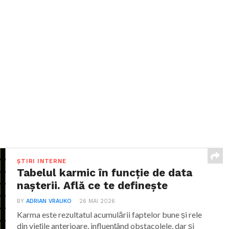
ȘTIRI INTERNE
Tabelul karmic în funcție de data
nașterii. Află ce te definește
BY
ADRIAN VRAUKO
26 MAI 2026
Karma este rezultatul acumulării faptelor bune și rele
din viețile anterioare, influențând obstacolele, dar și