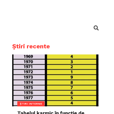
Știri recente
ȘTIRI INTERNE
Tabelul karmic în funcție de