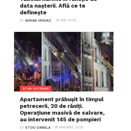
data nașterii. Află ce te
definește
26 MAI 2026
BY
ADRIAN VRAUKO
ȘTIRI EXTERNE
Apartament prăbușit în timpul
petrecerii, 20 de răniți.
Operațiune masivă de salvare,
au intervenit 145 de pompieri
18 IANUARIE 2026
BY
STOIU DANIELA