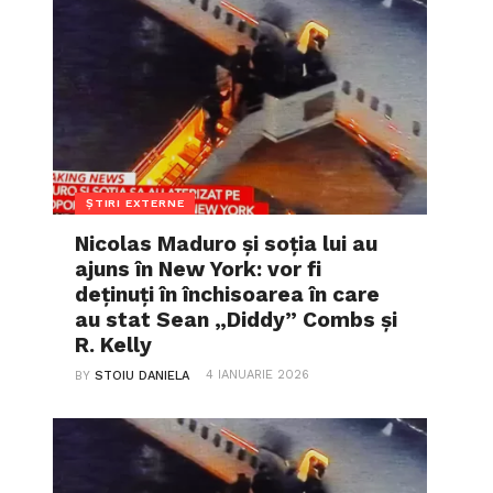
ȘTIRI EXTERNE
Nicolas Maduro și soția lui au
ajuns în New York: vor fi
deținuți în închisoarea în care
au stat Sean „Diddy” Combs și
R. Kelly
4 IANUARIE 2026
BY
STOIU DANIELA