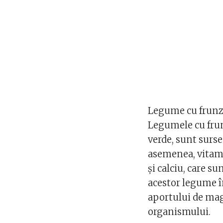
Legume cu frunze
Legumele cu frunz
verde, sunt surs
asemenea, vitam
și calciu, care s
acestor legume î
aportului de mag
organismului.