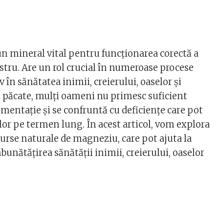
n mineral vital pentru funcționarea corectă a
tru. Are un rol crucial în numeroase procese
v în sănătatea inimii, creierului, oaselor și
in păcate, mulți oameni nu primesc suficient
mentație și se confruntă cu deficiențe care pot
lor pe termen lung. În acest articol, vom explora
surse naturale de magneziu, care pot ajuta la
unătățirea sănătății inimii, creierului, oaselor