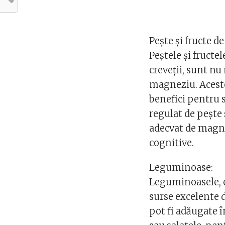
Pește și fructe d
Peștele și fructe
creveții, sunt nu
magneziu. Aceste
benefici pentru 
regulat de pește 
adecvat de magne
cognitive.
Leguminoase:
Leguminoasele, cu
surse excelente d
pot fi adăugate î