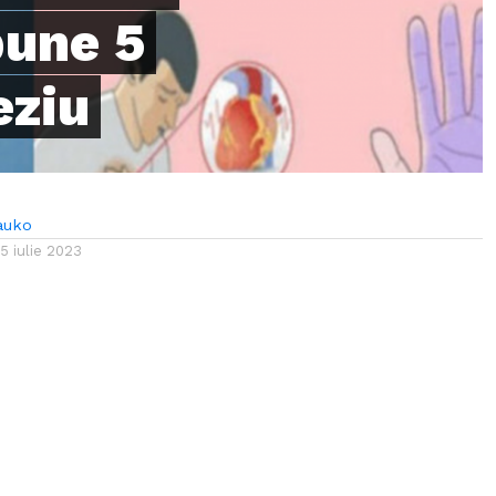
bune 5
eziu
auko
15 iulie 2023