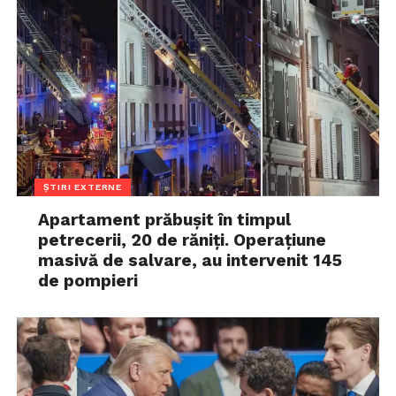
ȘTIRI EXTERNE
Apartament prăbușit în timpul
petrecerii, 20 de răniți. Operațiune
masivă de salvare, au intervenit 145
de pompieri