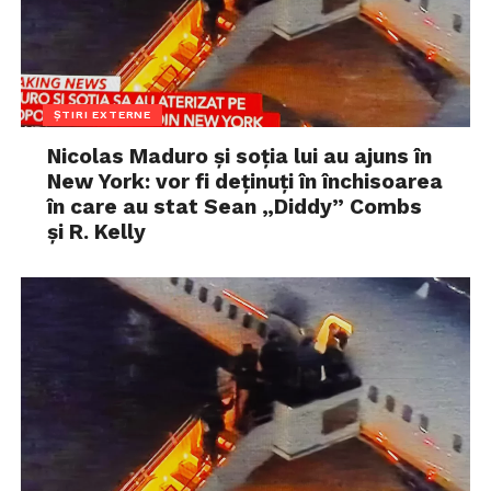
ȘTIRI EXTERNE
Nicolas Maduro și soția lui au ajuns în
New York: vor fi deținuți în închisoarea
în care au stat Sean „Diddy” Combs
și R. Kelly