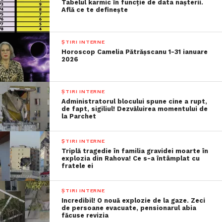
Tabelul karmic în funcție de data nașterii.
Află ce te definește
ȘTIRI INTERNE
Horoscop Camelia Pătrășscanu 1-31 ianuare
2026
ȘTIRI INTERNE
Administratorul blocului spune cine a rupt,
de fapt, sigiliul! Dezvăluirea momentului de
la Parchet
ȘTIRI INTERNE
Triplă tragedie în familia gravidei moarte în
explozia din Rahova! Ce s-a întâmplat cu
fratele ei
ȘTIRI INTERNE
Incredibil! O nouă explozie de la gaze. Zeci
de persoane evacuate, pensionarul abia
făcuse revizia