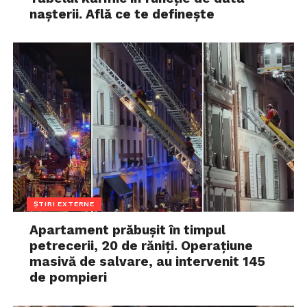
nașterii. Află ce te definește
ȘTIRI EXTERNE
Apartament prăbușit în timpul
petrecerii, 20 de răniți. Operațiune
masivă de salvare, au intervenit 145
de pompieri