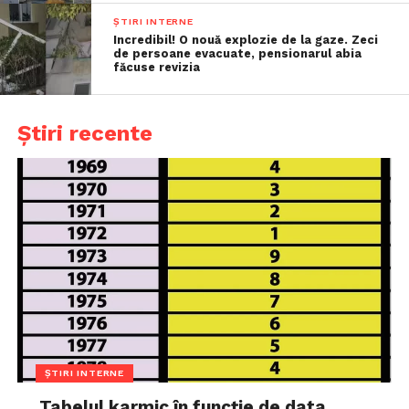
ȘTIRI INTERNE
Incredibil! O nouă explozie de la gaze. Zeci
de persoane evacuate, pensionarul abia
făcuse revizia
Știri recente
ȘTIRI INTERNE
Tabelul karmic în funcție de data