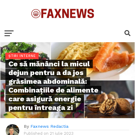
ȘTIRI INTERNE
Ce să mănânci la micul
dejun pentru a da jos
grăsimea abdominală:
Combinațiile de alimente
care asigură energie
pentru întreaga zi
By
Faxnews Redactia
Published on
21 iulie 2023