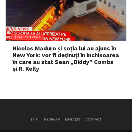
ȘTIRI EXTERNE
Nicolas Maduro și soția lui au ajuns în
New York: vor fi deținuți în închisoarea
în care au stat Sean „Diddy” Combs
și R. Kelly
ȘTIRI
MEDIA/TV
MAGAZIN
CONTACT