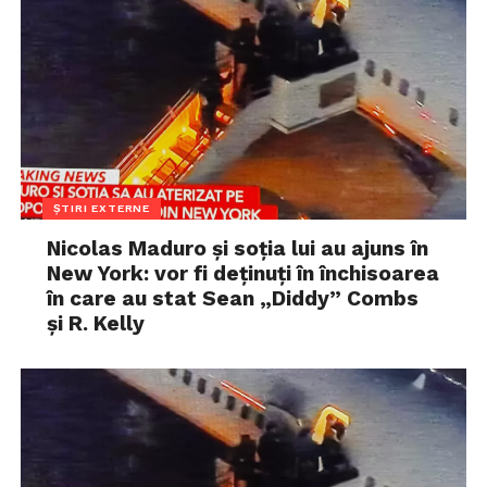
ȘTIRI EXTERNE
Nicolas Maduro și soția lui au ajuns în
New York: vor fi deținuți în închisoarea
în care au stat Sean „Diddy” Combs
și R. Kelly