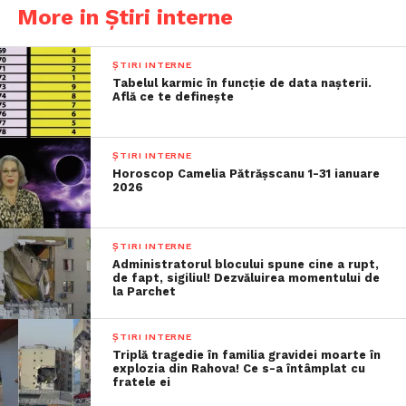
More in Știri interne
ȘTIRI INTERNE
Tabelul karmic în funcție de data nașterii.
Află ce te definește
ȘTIRI INTERNE
Horoscop Camelia Pătrășscanu 1-31 ianuare
2026
ȘTIRI INTERNE
Administratorul blocului spune cine a rupt,
de fapt, sigiliul! Dezvăluirea momentului de
la Parchet
ȘTIRI INTERNE
Triplă tragedie în familia gravidei moarte în
explozia din Rahova! Ce s-a întâmplat cu
fratele ei