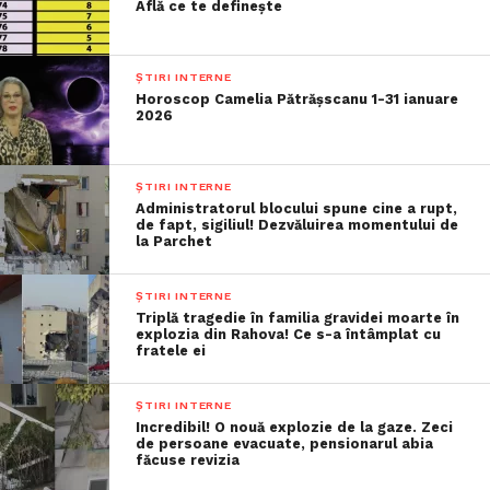
Află ce te definește
ȘTIRI INTERNE
Horoscop Camelia Pătrășscanu 1-31 ianuare
2026
ȘTIRI INTERNE
Administratorul blocului spune cine a rupt,
de fapt, sigiliul! Dezvăluirea momentului de
la Parchet
ȘTIRI INTERNE
Triplă tragedie în familia gravidei moarte în
explozia din Rahova! Ce s-a întâmplat cu
fratele ei
ȘTIRI INTERNE
Incredibil! O nouă explozie de la gaze. Zeci
de persoane evacuate, pensionarul abia
făcuse revizia