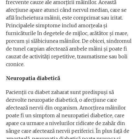
frecvente cauze ale amorțirii mâinilor. Această
afecțiune apare atunci când nervul median, care se
află încheietura mâinii, este comprimat sau iritat.
Principalele simptome includ amorțeala și
furnicăturile în degetele de mijloc, arătător și mare,
precum și slăbiciunea mâinilor. De obicei, sindromul
de tunel carpian afectează ambele mâini și poate fi
cauzat de activități repetitive, traumatisme sau boli
cronice.
Neuropatia diabetică
Pacienții cu diabet zaharat sunt predispuși să
dezvolte neuropatie diabetică, o afecțiune care
afectează nervii din organism. Amorțirea mâinilor
poate fi un simptom al neuropatiei diabetice, care
apare ca urmare a nivelurilor ridicate de zahăr din
sânge care afectează nervii periferici. În plus față de
amorțeală, neuropatia diabetică poate provoca și