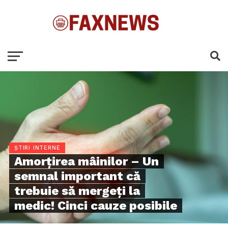
ȘTIRI INTERNE
Amorțirea mâinilor – Un
semnal important că
trebuie să mergeți la
medic! Cinci cauze posibile