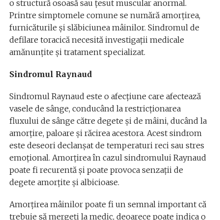
o structură osoasă sau țesut muscular anormal.
Printre simptomele comune se numără amorțirea,
furnicăturile și slăbiciunea mâinilor. Sindromul de
defilare toracică necesită investigații medicale
amănunțite și tratament specializat.
Sindromul Raynaud
Sindromul Raynaud este o afecțiune care afectează
vasele de sânge, conducând la restricționarea
fluxului de sânge către degete și de mâini, ducând la
amorțire, paloare și răcirea acestora. Acest sindrom
este deseori declanșat de temperaturi reci sau stres
emoțional. Amorțirea în cazul sindromului Raynaud
poate fi recurentă și poate provoca senzații de
degete amorțite și albicioase.
Amorțirea mâinilor poate fi un semnal important că
trebuie să mergeți la medic, deoarece poate indica o