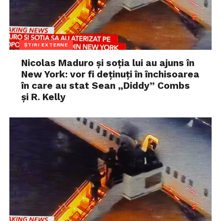
ȘTIRI EXTERNE
Nicolas Maduro și soția lui au ajuns în
New York: vor fi deținuți în închisoarea
în care au stat Sean „Diddy” Combs
și R. Kelly