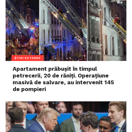
ȘTIRI EXTERNE
Apartament prăbușit în timpul
petrecerii, 20 de răniți. Operațiune
masivă de salvare, au intervenit 145
de pompieri