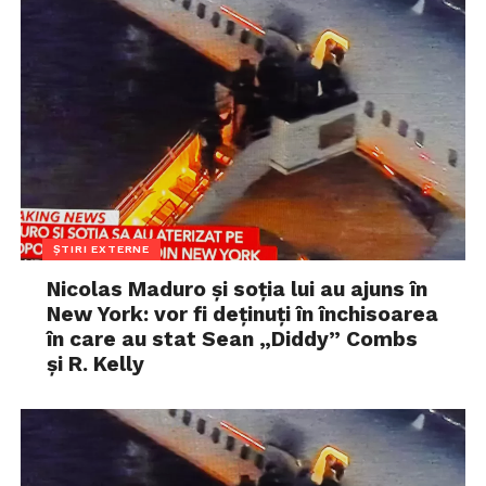
ȘTIRI EXTERNE
Nicolas Maduro și soția lui au ajuns în
New York: vor fi deținuți în închisoarea
în care au stat Sean „Diddy” Combs
și R. Kelly