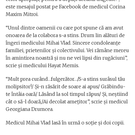
este mesajul postat pe Facebook de medicul Corina
Maxim Mitroi.
“Unul dintre oamenii cu care pot spune că am avut
onoarea de la colabora s-a stins. Drum lin alături de
îngeri medicului Mihai Vlad. Sincere condoleanțe
familiei, prietenilor și colectivului. Vei rămâne mereu
în amintirea noastră și nu ne vei lipsi din rugăciuni”,
scrie şi medicului Hayat Memis.
“Mult prea curând…fulgerător…/S-a stins surâsul tău
molipsitor!/ Și-n răsărit de soare ai apus/ Grăbindu-
te întâia oară/ Lăsând la sol timpul răpus/ Și, neștiind
cât o să-l doară,/Ai decolat amețitor”, scrie şi medicul
Georgiana Drumcea.
Medicul Mihai Vlad lasă în urmă o soție și doi copii.