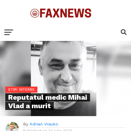
ȘTIRI INTERNE
Reputatul medic Mihai
Vlad a murit
By
Adrian Vrauko
Published on
24 iulie 2023