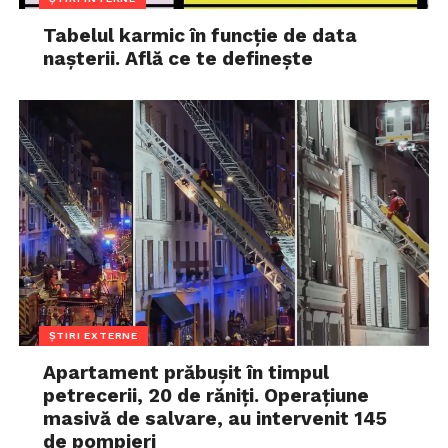
Tabelul karmic în funcție de data
nașterii. Află ce te definește
ȘTIRI EXTERNE
Apartament prăbușit în timpul
petrecerii, 20 de răniți. Operațiune
masivă de salvare, au intervenit 145
de pompieri