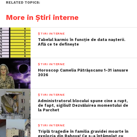
RELATED TOPICS:
More in Știri interne
ȘTIRI INTERNE
Tabelul karmic în funcție de data nașterii.
Află ce te definește
ȘTIRI INTERNE
Horoscop Camelia Pătrășscanu 1-31 ianuare
2026
ȘTIRI INTERNE
Administratorul blocului spune cine a rupt,
de fapt, sigiliul! Dezvăluirea momentului de
la Parchet
ȘTIRI INTERNE
Triplă tragedie în familia gravidei moarte în
explozia din Rahova! Ce s-a întâmplat cu