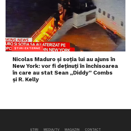
ȘTIRI EXTERNE
Nicolas Maduro și soția lui au ajuns în
New York: vor fi deținuți în închisoarea
în care au stat Sean „Diddy” Combs
și R. Kelly
ȘTIRI
MEDIA/TV
MAGAZIN
CONTACT