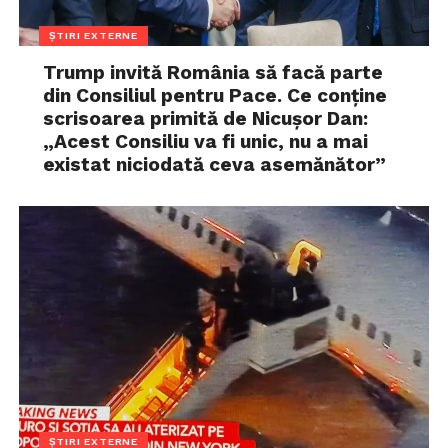
ȘTIRI EXTERNE
Trump invită România să facă parte
din Consiliul pentru Pace. Ce conține
scrisoarea primită de Nicușor Dan:
„Acest Consiliu va fi unic, nu a mai
existat niciodată ceva asemănător”
ȘTIRI EXTERNE