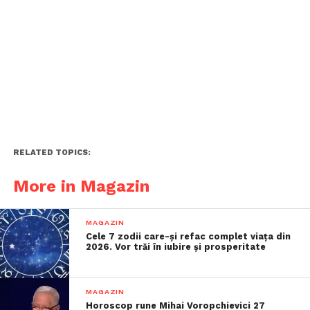
RELATED TOPICS:
More in Magazin
MAGAZIN
Cele 7 zodii care-și refac complet viața din
2026. Vor trăi în iubire și prosperitate
MAGAZIN
Horoscop rune Mihai Voropchievici 27