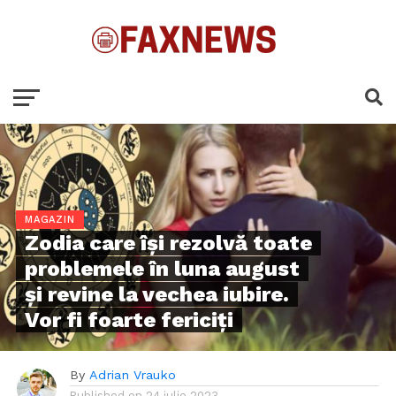
MAGAZIN
Zodia care își rezolvă toate
problemele în luna august
și revine la vechea iubire.
Vor fi foarte fericiți
By
Adrian Vrauko
Published on
24 iulie 2023