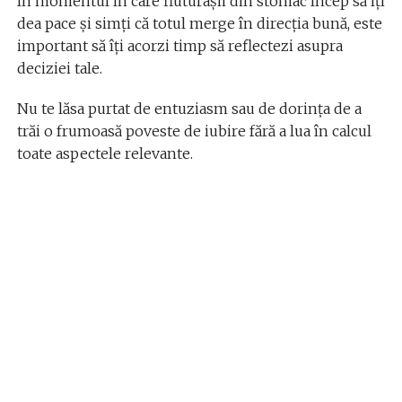
În momentul în care fluturașii din stomac încep să îți
dea pace și simți că totul merge în direcția bună, este
important să îți acorzi timp să reflectezi asupra
deciziei tale.
Nu te lăsa purtat de entuziasm sau de dorința de a
trăi o frumoasă poveste de iubire fără a lua în calcul
toate aspectele relevante.