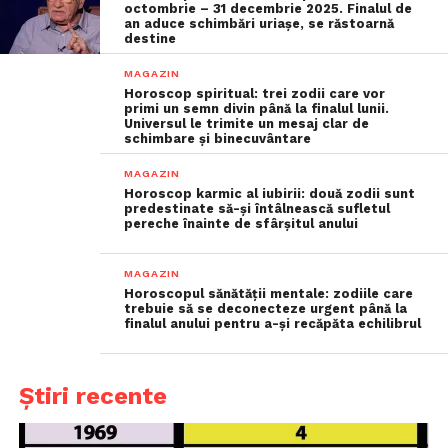
octombrie – 31 decembrie 2025. Finalul de
an aduce schimbări uriașe, se răstoarnă
destine
MAGAZIN
Horoscop spiritual: trei zodii care vor
primi un semn divin până la finalul lunii.
Universul le trimite un mesaj clar de
schimbare și binecuvântare
MAGAZIN
Horoscop karmic al iubirii: două zodii sunt
predestinate să-și întâlnească sufletul
pereche înainte de sfârșitul anului
MAGAZIN
Horoscopul sănătății mentale: zodiile care
trebuie să se deconecteze urgent până la
finalul anului pentru a-și recăpăta echilibrul
Știri recente