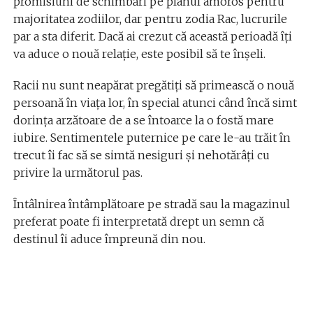
promisiuni de schimbări pe planul amoros pentru
majoritatea zodiilor, dar pentru zodia Rac, lucrurile
par a sta diferit. Dacă ai crezut că această perioadă îți
va aduce o nouă relație, este posibil să te înșeli.
Racii nu sunt neapărat pregătiți să primească o nouă
persoană în viața lor, în special atunci când încă simt
dorința arzătoare de a se întoarce la o fostă mare
iubire. Sentimentele puternice pe care le-au trăit în
trecut îi fac să se simtă nesiguri și nehotărâți cu
privire la următorul pas.
Întâlnirea întâmplătoare pe stradă sau la magazinul
preferat poate fi interpretată drept un semn că
destinul îi aduce împreună din nou.