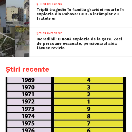
ȘTIRI INTERNE
Triplă tragedie în familia gravidei moarte în
explozia din Rahova! Ce s-a întâmplat cu
fratele ei
ȘTIRI INTERNE
Incredibil! O nouă explozie de la gaze. Zeci
de persoane evacuate, pensionarul abia
făcuse revizia
Știri recente