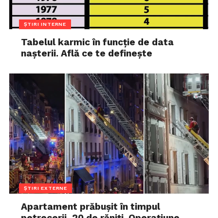
ȘTIRI INTERNE
Tabelul karmic în funcție de data
nașterii. Află ce te definește
ȘTIRI EXTERNE
Apartament prăbușit în timpul
petrecerii, 20 de răniți. Operațiune