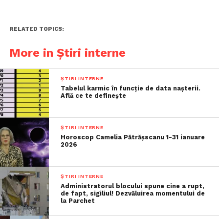
RELATED TOPICS:
More in Știri interne
ȘTIRI INTERNE
Tabelul karmic în funcție de data nașterii.
Află ce te definește
ȘTIRI INTERNE
Horoscop Camelia Pătrășscanu 1-31 ianuare
2026
ȘTIRI INTERNE
Administratorul blocului spune cine a rupt,
de fapt, sigiliul! Dezvăluirea momentului de
la Parchet