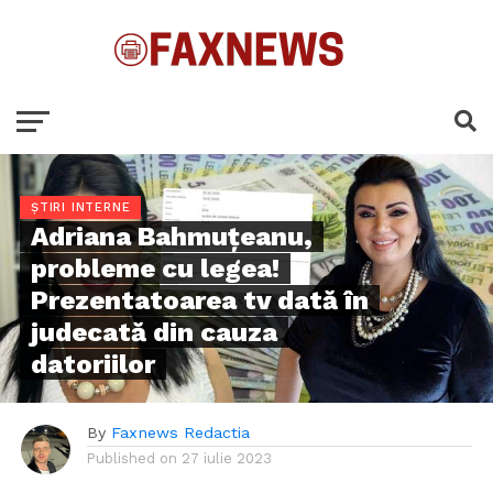
ȘTIRI INTERNE
Adriana Bahmuțeanu,
probleme cu legea!
Prezentatoarea tv dată în
judecată din cauza
datoriilor
By
Faxnews Redactia
Published on
27 iulie 2023