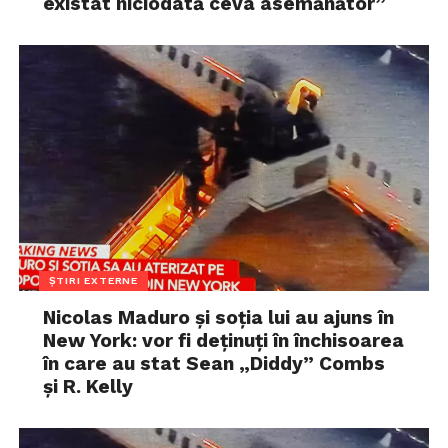
existat niciodată ceva asemănător”
ȘTIRI EXTERNE
Nicolas Maduro și soția lui au ajuns în
New York: vor fi deținuți în închisoarea
în care au stat Sean „Diddy” Combs
și R. Kelly