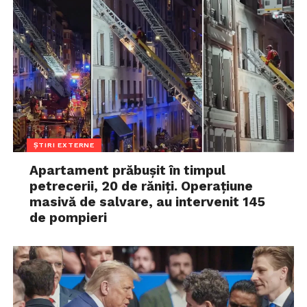
ȘTIRI EXTERNE
Apartament prăbușit în timpul
petrecerii, 20 de răniți. Operațiune
masivă de salvare, au intervenit 145
de pompieri