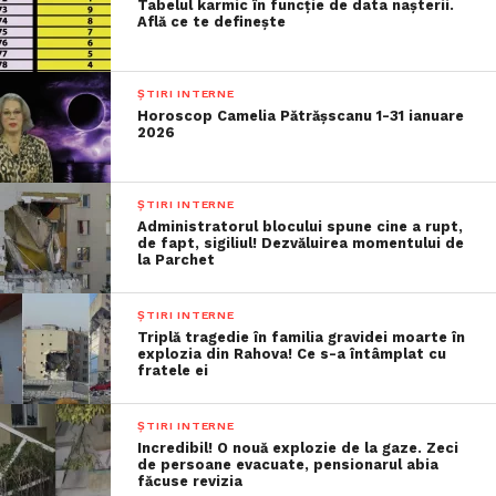
Tabelul karmic în funcție de data nașterii.
Află ce te definește
ȘTIRI INTERNE
Horoscop Camelia Pătrășscanu 1-31 ianuare
2026
ȘTIRI INTERNE
Administratorul blocului spune cine a rupt,
de fapt, sigiliul! Dezvăluirea momentului de
la Parchet
ȘTIRI INTERNE
Triplă tragedie în familia gravidei moarte în
explozia din Rahova! Ce s-a întâmplat cu
fratele ei
ȘTIRI INTERNE
Incredibil! O nouă explozie de la gaze. Zeci
de persoane evacuate, pensionarul abia
făcuse revizia