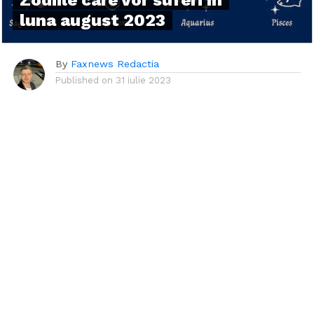
Zodiile care vor suferi în
luna august 2023
By
Faxnews Redactia
Published on
31 iulie 2023