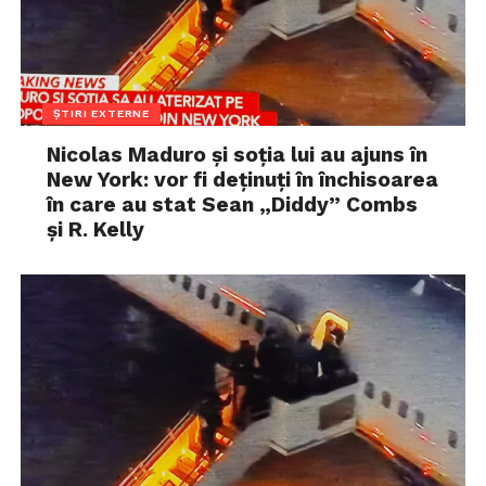
ȘTIRI EXTERNE
Nicolas Maduro și soția lui au ajuns în
New York: vor fi deținuți în închisoarea
în care au stat Sean „Diddy” Combs
și R. Kelly