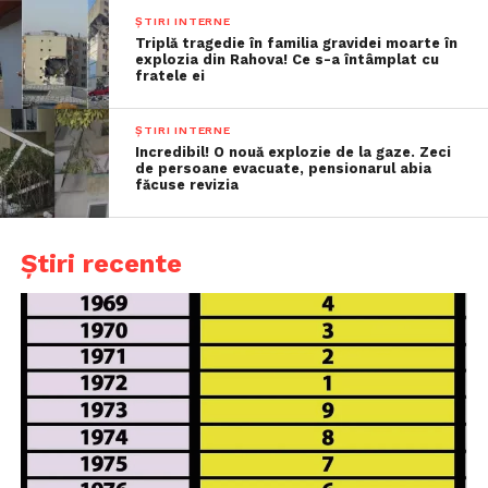
ȘTIRI INTERNE
Triplă tragedie în familia gravidei moarte în
explozia din Rahova! Ce s-a întâmplat cu
fratele ei
ȘTIRI INTERNE
Incredibil! O nouă explozie de la gaze. Zeci
de persoane evacuate, pensionarul abia
făcuse revizia
Știri recente