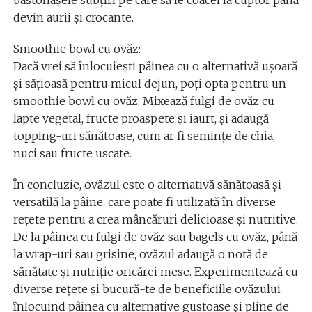
bastonașele subțiri pe care să le coacei la cuptor până
devin aurii și crocante.
Smoothie bowl cu ovăz:
Dacă vrei să înlocuiești pâinea cu o alternativă ușoară
și sățioasă pentru micul dejun, poți opta pentru un
smoothie bowl cu ovăz. Mixează fulgi de ovăz cu
lapte vegetal, fructe proaspete și iaurt, și adaugă
topping-uri sănătoase, cum ar fi semințe de chia,
nuci sau fructe uscate.
În concluzie, ovăzul este o alternativă sănătoasă și
versatilă la pâine, care poate fi utilizată în diverse
rețete pentru a crea mâncăruri delicioase și nutritive.
De la pâinea cu fulgi de ovăz sau bagels cu ovăz, până
la wrap-uri sau grisine, ovăzul adaugă o notă de
sănătate și nutriție oricărei mese. Experimentează cu
diverse rețete și bucură-te de beneficiile ovăzului
înlocuind pâinea cu alternative gustoase și pline de