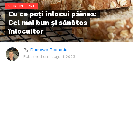
ȘTIRI INTERNE
Cu ce poți înlocui pâinea:
Cel mai bun și sănătos
înlocuitor
By
Faxnews Redactia
Published on
1 august 2023