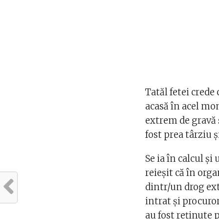
Tatăl fetei crede 
acasă în acel mom
extrem de gravă ș
fost prea târziu ș
Se ia în calcul ș
reieșit că în org
dintr/un drog ex
intrat și procuro
au fost reținute p