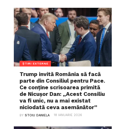
ȘTIRI EXTERNE
Trump invită România să facă
parte din Consiliul pentru Pace.
Ce conține scrisoarea primită
de Nicușor Dan: „Acest Consiliu
va fi unic, nu a mai existat
niciodată ceva asemănător”
18 IANUARIE 2026
BY
STOIU DANIELA