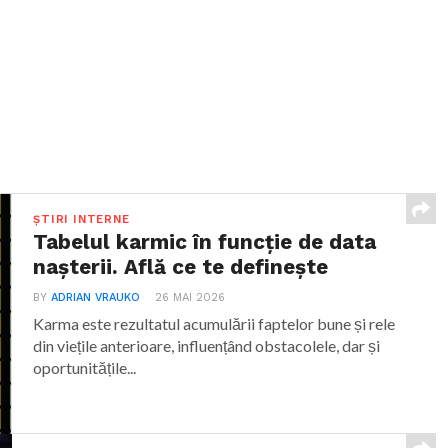
ȘTIRI INTERNE
Tabelul karmic în funcție de data
nașterii. Află ce te definește
BY
ADRIAN VRAUKO
26 MAI 2026
Karma este rezultatul acumulării faptelor bune și rele
din viețile anterioare, influențând obstacolele, dar și
oportunitățile...