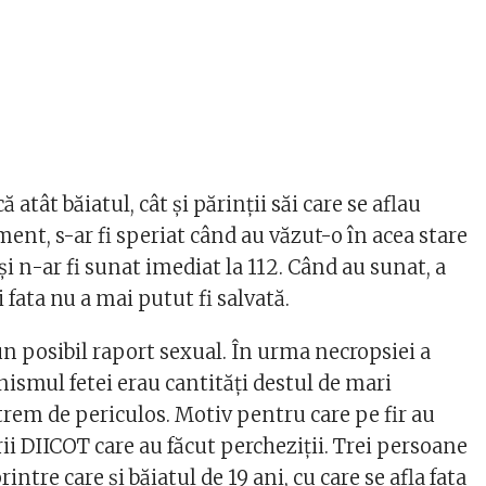
că atât băiatul, cât și părinții săi care se aflau
ent, s-ar fi speriat când au văzut-o în acea stare
i n-ar fi sunat imediat la 112. Când au sunat, a
i fata nu a mai putut fi salvată.
i un posibil raport sexual. În urma necropsiei a
anismul fetei erau cantități destul de mari
trem de periculos. Motiv pentru care pe fir au
rii DIICOT care au făcut percheziții. Trei persoane
rintre care și băiatul de 19 ani, cu care se afla fata