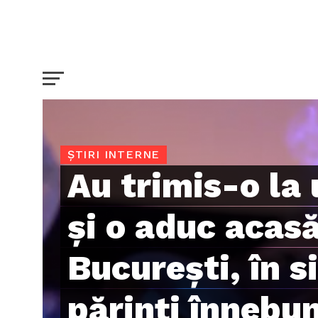
ȘTIRI INTERNE
Au trimis-o la
și o aduc acasă
București, în si
părinți înnebun