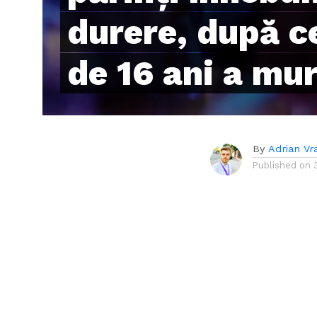
durere, după ce
de 16 ani a mur
By
Adrian Vr
Published on