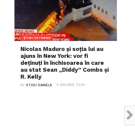
ȘTIRI EXTERNE
Nicolas Maduro și soția lui au
ajuns în New York: vor fi
deținuți în închisoarea în care
au stat Sean „Diddy” Combs și
R. Kelly
4 IANUARIE 2026
BY
STOIU DANIELA