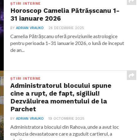
ȘTIRI INTERNE
Horoscop Camelia Pătrășscanu 1-
31 ianuare 2026
BY
ADRIAN VRAUKO
26 DECEMBRIE 2025
Camelia Pătrășcanu oferă previziunile astrologice
pentru perioada 1–31 ianuarie 2026, o lună de început
de an...
ȘTIRI INTERNE
Administratorul blocului spune
cine a rupt, de fapt, sigiliul!
Dezvăluirea momentului de la
Parchet
BY
ADRIAN VRAUKO
19 OCTOMBRIE 2025
Administratora blocului din Rahova, unde a avut loc
explozia devastatoare care a zguduit cartierul, a