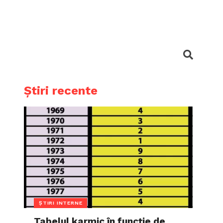
Știri recente
ȘTIRI INTERNE
Tabelul karmic în funcție de