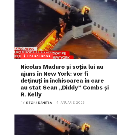
ȘTIRI EXTERNE
Nicolas Maduro și soția lui au
ajuns în New York: vor fi
deținuți în închisoarea în care
au stat Sean „Diddy” Combs și
R. Kelly
4 IANUARIE 2026
BY
STOIU DANIELA