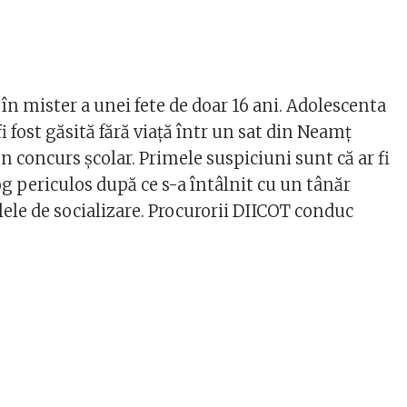
în mister a unei fete de doar 16 ani. Adolescenta
fi fost găsită fără viaţă într un sat din Neamţ
n concurs şcolar. Primele suspiciuni sunt că ar fi
 periculos după ce s-a întâlnit cu un tânăr
ele de socializare. Procurorii DIICOT conduc