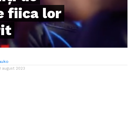
 fiica lor
it
auko
3 august 2023