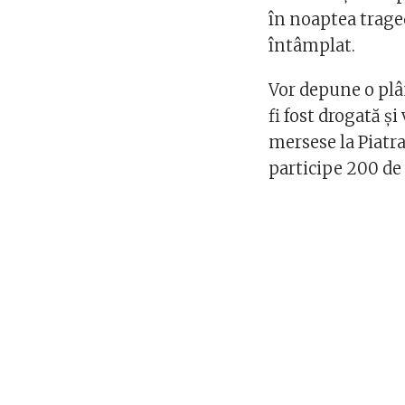
în noaptea traged
întâmplat.
Vor depune o plân
fi fost drogată și
mersese la Piat
participe 200 de 