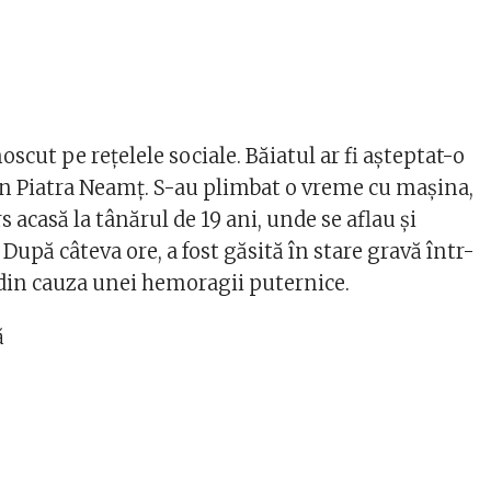
noscut pe rețelele sociale. Băiatul ar fi așteptat-o
din Piatra Neamț. S-au plimbat o vreme cu mașina,
 acasă la tânărul de 19 ani, unde se aflau și
 După câteva ore, a fost găsită în stare gravă într-
 din cauza unei hemoragii puternice.
ă