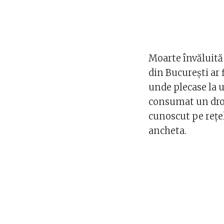
Moarte învăluită 
din Bucureşti ar 
unde plecase la u
consumat un drog
cunoscut pe reţel
ancheta.