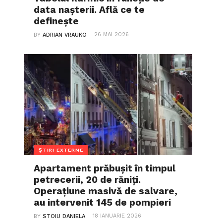
data nașterii. Află ce te
definește
26 MAI 2026
BY
ADRIAN VRAUKO
ȘTIRI EXTERNE
Apartament prăbușit în timpul
petrecerii, 20 de răniți.
Operațiune masivă de salvare,
au intervenit 145 de pompieri
18 IANUARIE 2026
BY
STOIU DANIELA