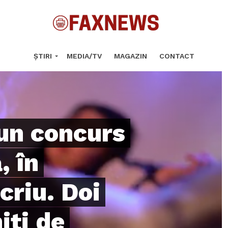
ȘTIRI
MEDIA/TV
MAGAZIN
CONTACT
 un concurs
, în
criu. Doi
iți de