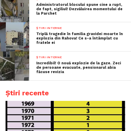
Administratorul blocului spune cine a rupt,
de fapt, sigiliul! Dezvăluirea momentului de
la Parchet
ȘTIRI INTERNE
Triplă tragedie în familia gravidei moarte în
explozia din Rahova! Ce s-a întâmplat cu
fratele ei
ȘTIRI INTERNE
Incredibil! O nouă explozie de la gaze. Zeci
de persoane evacuate, pensionarul abia
făcuse revizia
Știri recente