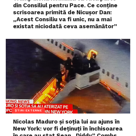
din Consiliul pentru Pace. Ce conține
scrisoarea primită de Nicușor Dan:
„Acest Consiliu va fi unic, nu a mai
existat niciodată ceva asemănător”
ȘTIRI EXTERNE
Nicolas Maduro și soția lui au ajuns în
New York: vor fi deținuți în închisoarea
în care au stat Sean „Diddy” Combs