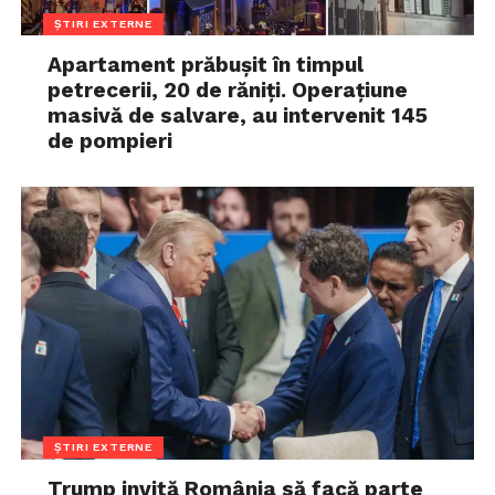
ȘTIRI EXTERNE
Apartament prăbușit în timpul
petrecerii, 20 de răniți. Operațiune
masivă de salvare, au intervenit 145
de pompieri
ȘTIRI EXTERNE
Trump invită România să facă parte