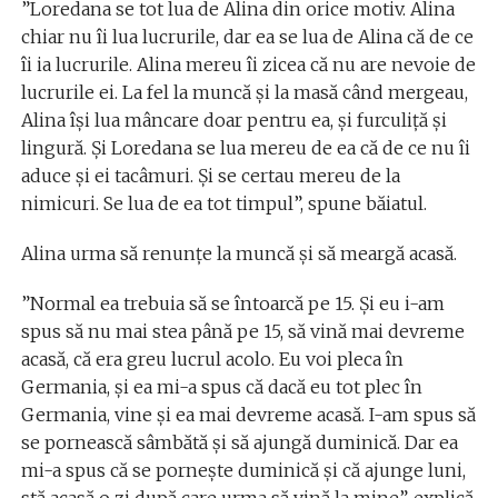
”Loredana se tot lua de Alina din orice motiv. Alina
chiar nu îi lua lucrurile, dar ea se lua de Alina că de ce
îi ia lucrurile. Alina mereu îi zicea că nu are nevoie de
lucrurile ei. La fel la muncă și la masă când mergeau,
Alina își lua mâncare doar pentru ea, și furculiță și
lingură. Și Loredana se lua mereu de ea că de ce nu îi
aduce și ei tacâmuri. Și se certau mereu de la
nimicuri. Se lua de ea tot timpul”, spune băiatul.
Alina urma să renunțe la muncă și să meargă acasă.
”Normal ea trebuia să se întoarcă pe 15. Și eu i-am
spus să nu mai stea până pe 15, să vină mai devreme
acasă, că era greu lucrul acolo. Eu voi pleca în
Germania, și ea mi-a spus că dacă eu tot plec în
Germania, vine și ea mai devreme acasă. I-am spus să
se pornească sâmbătă și să ajungă duminică. Dar ea
mi-a spus că se pornește duminică și că ajunge luni,
stă acasă o zi după care urma să vină la mine”, explică