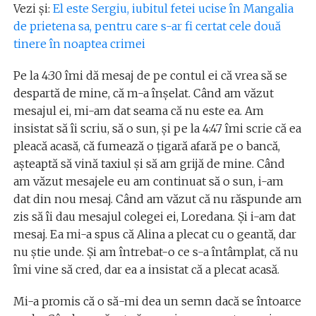
Vezi și:
El este Sergiu, iubitul fetei ucise în Mangalia
de prietena sa, pentru care s-ar fi certat cele două
tinere în noaptea crimei
Pe la 4:30 îmi dă mesaj de pe contul ei că vrea să se
despartă de mine, că m-a înșelat. Când am văzut
mesajul ei, mi-am dat seama că nu este ea. Am
insistat să îi scriu, să o sun, și pe la 4:47 îmi scrie că ea
pleacă acasă, că fumează o țigară afară pe o bancă,
așteaptă să vină taxiul și să am grijă de mine. Când
am văzut mesajele eu am continuat să o sun, i-am
dat din nou mesaj. Când am văzut că nu răspunde am
zis să îi dau mesajul colegei ei, Loredana. Și i-am dat
mesaj. Ea mi-a spus că Alina a plecat cu o geantă, dar
nu știe unde. Și am întrebat-o ce s-a întâmplat, că nu
îmi vine să cred, dar ea a insistat că a plecat acasă.
Mi-a promis că o să-mi dea un semn dacă se întoarce