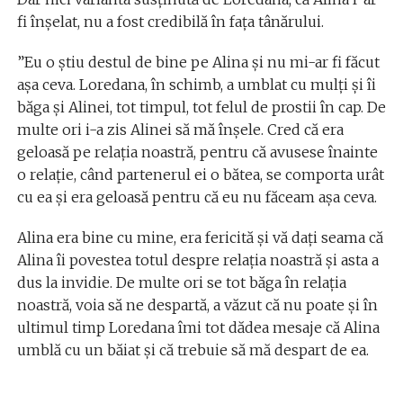
fi înșelat, nu a fost credibilă în fața tânărului.
”Eu o știu destul de bine pe Alina și nu mi-ar fi făcut
așa ceva. Loredana, în schimb, a umblat cu mulți și îi
băga și Alinei, tot timpul, tot felul de prostii în cap. De
multe ori i-a zis Alinei să mă înșele. Cred că era
geloasă pe relația noastră, pentru că avusese înainte
o relație, când partenerul ei o bătea, se comporta urât
cu ea și era geloasă pentru că eu nu făceam așa ceva.
Alina era bine cu mine, era fericită și vă dați seama că
Alina îi povestea totul despre relația noastră și asta a
dus la invidie. De multe ori se tot băga în relația
noastră, voia să ne despartă, a văzut că nu poate și în
ultimul timp Loredana îmi tot dădea mesaje că Alina
umblă cu un băiat și că trebuie să mă despart de ea.