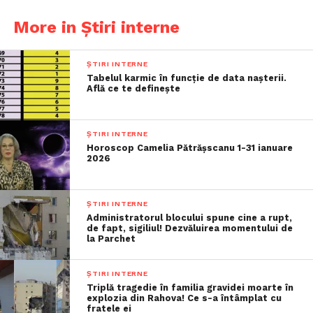
More in Știri interne
ȘTIRI INTERNE
Tabelul karmic în funcție de data nașterii.
Află ce te definește
ȘTIRI INTERNE
Horoscop Camelia Pătrășscanu 1-31 ianuare
2026
ȘTIRI INTERNE
Administratorul blocului spune cine a rupt,
de fapt, sigiliul! Dezvăluirea momentului de
la Parchet
ȘTIRI INTERNE
Triplă tragedie în familia gravidei moarte în
explozia din Rahova! Ce s-a întâmplat cu
fratele ei