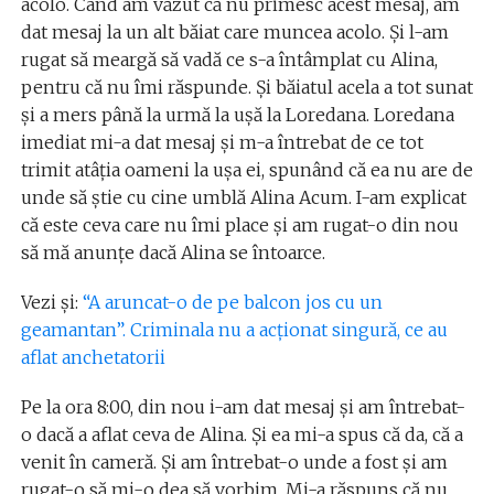
acolo. Când am văzut că nu primesc acest mesaj, am
dat mesaj la un alt băiat care muncea acolo. Și l-am
rugat să meargă să vadă ce s-a întâmplat cu Alina,
pentru că nu îmi răspunde. Și băiatul acela a tot sunat
și a mers până la urmă la ușă la Loredana. Loredana
imediat mi-a dat mesaj și m-a întrebat de ce tot
trimit atâția oameni la ușa ei, spunând că ea nu are de
unde să știe cu cine umblă Alina Acum. I-am explicat
că este ceva care nu îmi place și am rugat-o din nou
să mă anunțe dacă Alina se întoarce.
Vezi și:
“A aruncat-o de pe balcon jos cu un
geamantan”. Criminala nu a acționat singură, ce au
aflat anchetatorii
Pe la ora 8:00, din nou i-am dat mesaj și am întrebat-
o dacă a aflat ceva de Alina. Și ea mi-a spus că da, că a
venit în cameră. Și am întrebat-o unde a fost și am
rugat-o să mi-o dea să vorbim. Mi-a răspuns că nu