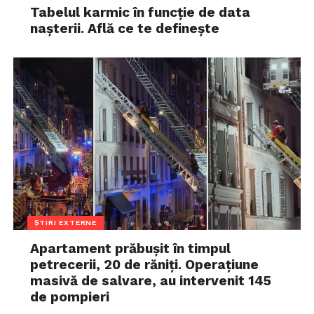
Tabelul karmic în funcție de data
nașterii. Află ce te definește
ȘTIRI EXTERNE
Apartament prăbușit în timpul
petrecerii, 20 de răniți. Operațiune
masivă de salvare, au intervenit 145
de pompieri