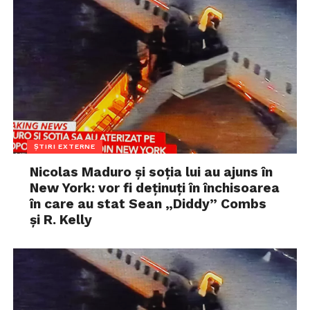
ȘTIRI EXTERNE
Nicolas Maduro și soția lui au ajuns în
New York: vor fi deținuți în închisoarea
în care au stat Sean „Diddy” Combs
și R. Kelly