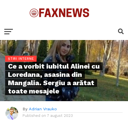
ȘTIRI INTERNE
Ce a vorbit iubitul Alinei cu
Loredana, asasina din
Mangalia. Sergiu a arătat
toate mesajele
By
Adrian Vrauko
Published on
7 august 2023