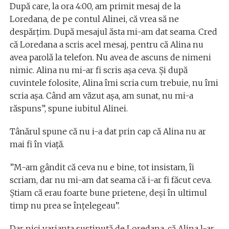
După care, la ora 4:00, am primit mesaj de la
Loredana, de pe contul Alinei, că vrea să ne
despărțim. După mesajul ăsta mi-am dat seama. Cred
că Loredana a scris acel mesaj, pentru că Alina nu
avea parolă la telefon. Nu avea de ascuns de nimeni
nimic. Alina nu mi-ar fi scris așa ceva. Și după
cuvintele folosite, Alina îmi scria cum trebuie, nu îmi
scria așa. Când am văzut așa, am sunat, nu mi-a
răspuns”, spune iubitul Alinei.
Tânărul spune că nu i-a dat prin cap că Alina nu ar
mai fi în viață.
”M-am gândit că ceva nu e bine, tot insistam, îi
scriam, dar nu mi-am dat seama că i-ar fi făcut ceva.
Știam că erau foarte bune prietene, deși în ultimul
timp nu prea se înțelegeau”.
Dar nici varianta susținută de Loredana, că Alina l-ar