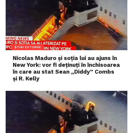
ȘTIRI EXTERNE
Nicolas Maduro și soția lui au ajuns în
New York: vor fi deținuți în închisoarea
în care au stat Sean „Diddy” Combs
și R. Kelly