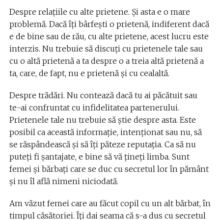
Despre relaţiile cu alte prietene. Şi asta e o mare
problemă. Dacă îţi bârfeşti o prietenă, indiferent dacă
e de bine sau de rău, cu alte prietene, acest lucru este
interzis. Nu trebuie să discuţi cu prietenele tale sau
cu o altă prietenă a ta despre o a treia altă prietenă a
ta, care, de fapt, nu e prietenă şi cu cealaltă.
Despre trădări. Nu contează dacă tu ai păcătuit sau
te-ai confruntat cu infidelitatea partenerului.
Prietenele tale nu trebuie să ştie despre asta. Este
posibil ca această informaţie, intenţionat sau nu, să
se răspândească şi să îţi păteze reputaţia. Ca să nu
puteţi fi şantajate, e bine să vă ţineţi limba. Sunt
femei şi bărbaţi care se duc cu secretul lor în pământ
şi nu îl află nimeni niciodată.
Am văzut femei care au făcut copil cu un alt bărbat, în
timpul căsătoriei. Îţi dai seama că s-a dus cu secretul