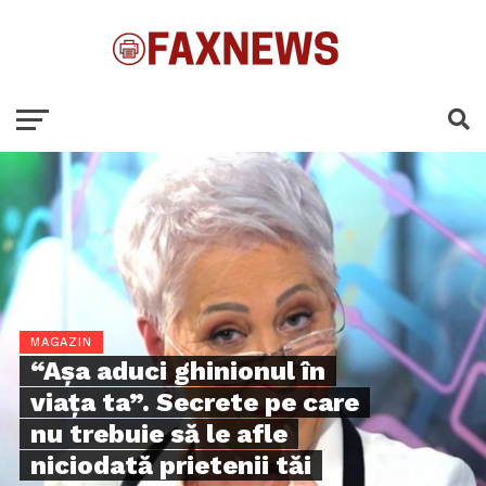
MAGAZIN
“Aşa aduci ghinionul în
viaţa ta”. Secrete pe care
nu trebuie să le afle
niciodată prietenii tăi