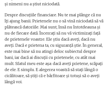
şi nimeni nu a ştiut niciodată.
Despre discuţiile financiare. Nu te mai plânge că nu
îţi ajung banii. Prietenele nu o să vină niciodată să vă
plătească datoriile. Mai sunt, însă nu întotdeauna şi
nu de fiecare dată. Încercaţi să nu vă victimizaţi faţă
de prietenele voastre. Ele ştiu dacă aveţi, dacă nu
aveţi. Dacă e prietena ta, cu siguranţă ştie. În general,
este mai bine să nu atingi deloc subiectul despre
bani, iar dacă ai discuţii cu prietenele, cu atât mai
mult. Sfatul meu este aşa: dacă aveţi prietene, scăpaţi
de ele. E simplu. E alegerea voastră să staţi lângă o
cicălitoare, să ştiţi că e bârfitoare şi totuşi să o aveţi
lângă voi.