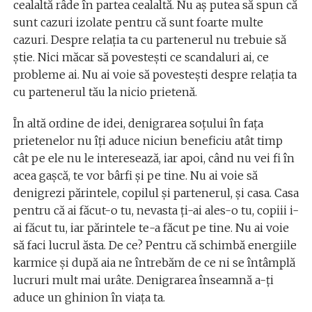
cealaltă râde în partea cealaltă. Nu aş putea să spun că
sunt cazuri izolate pentru că sunt foarte multe
cazuri. Despre relaţia ta cu partenerul nu trebuie să
ştie. Nici măcar să povesteşti ce scandaluri ai, ce
probleme ai. Nu ai voie să povesteşti despre relaţia ta
cu partenerul tău la nicio prietenă.
În altă ordine de idei, denigrarea soţului în faţa
prietenelor nu îţi aduce niciun beneficiu atât timp
cât pe ele nu le interesează, iar apoi, când nu vei fi în
acea gaşcă, te vor bârfi şi pe tine. Nu ai voie să
denigrezi părintele, copilul şi partenerul, şi casa. Casa
pentru că ai făcut-o tu, nevasta ţi-ai ales-o tu, copiii i-
ai făcut tu, iar părintele te-a făcut pe tine. Nu ai voie
să faci lucrul ăsta. De ce? Pentru că schimbă energiile
karmice şi după aia ne întrebăm de ce ni se întâmplă
lucruri mult mai urâte. Denigrarea înseamnă a-ţi
aduce un ghinion în viaţa ta.