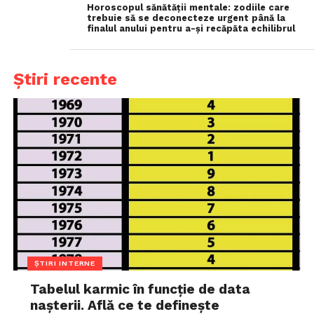
Horoscopul sănătății mentale: zodiile care
trebuie să se deconecteze urgent până la
finalul anului pentru a-și recăpăta echilibrul
Știri recente
ȘTIRI INTERNE
Tabelul karmic în funcție de data
nașterii. Află ce te definește