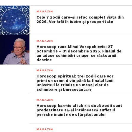
MAGAZIN
Cele 7 zodii care-și refac complet viața din
2026. Vor trăi în iubire și prosperitate
MAGAZIN
Horoscop rune Mihai Voropchievici 27
octombrie – 31 decembrie 2025. Finalul de
an aduce schimbări uriașe, se răstoarnă
destine
MAGAZIN
Horoscop spiritual: trei zodii care vor
primi un semn divin până la finalul lunii.
Universul le trimite un mesaj clar de
schimbare și binecuvântare
MAGAZIN
Horoscop karmic al iubirii: două zodii sunt
predestinate să-și întâlnească sufletul
pereche înainte de sfârșitul anului
MAGAZIN