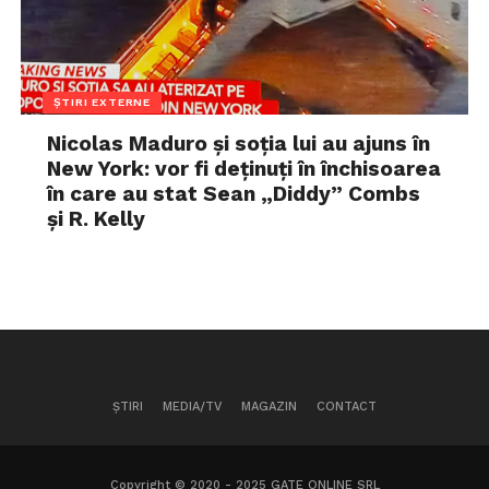
ȘTIRI EXTERNE
Nicolas Maduro și soția lui au ajuns în
New York: vor fi deținuți în închisoarea
în care au stat Sean „Diddy” Combs
și R. Kelly
ȘTIRI
MEDIA/TV
MAGAZIN
CONTACT
Copyright © 2020 - 2025 GATE ONLINE SRL