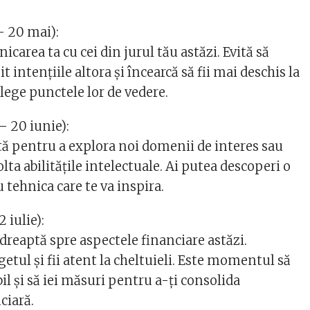
– 20 mai):
icarea ta cu cei din jurul tău astăzi. Evită să
t intențiile altora și încearcă să fii mai deschis la
țelege punctele lor de vedere.
 20 iunie):
ntă pentru a explora noi domenii de interes sau
lta abilitățile intelectuale. Ai putea descoperi o
tehnica care te va inspira.
 iulie):
dreaptă spre aspectele financiare astăzi.
etul și fii atent la cheltuieli. Este momentul să
il și să iei măsuri pentru a-ți consolida
ciară.