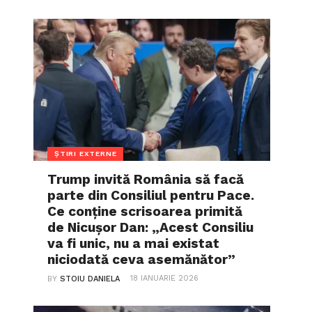
ȘTIRI EXTERNE
Trump invită România să facă
parte din Consiliul pentru Pace.
Ce conține scrisoarea primită
de Nicușor Dan: „Acest Consiliu
va fi unic, nu a mai existat
niciodată ceva asemănător”
18 IANUARIE 2026
BY
STOIU DANIELA