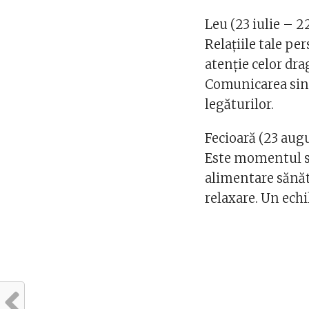
Leu (23 iulie – 2
Relațiile tale pe
atenție celor drag
Comunicarea since
legăturilor.
Fecioară (23 aug
Este momentul să
alimentare sănăt
relaxare. Un echi