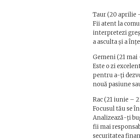
Taur (20 aprilie 
Fii atent la comun
interpretezi greși
a asculta și a în
Gemeni (21 mai –
Este o zi excele
pentru a-ți dezvo
nouă pasiune sau 
Rac (21 iunie – 22
Focusul tău se în
Analizează-ți bug
fii mai responsab
securitatea finan