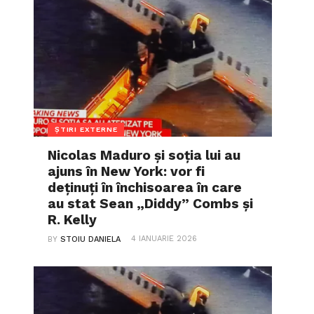
ȘTIRI EXTERNE
Nicolas Maduro și soția lui au
ajuns în New York: vor fi
deținuți în închisoarea în care
au stat Sean „Diddy” Combs și
R. Kelly
4 IANUARIE 2026
BY
STOIU DANIELA