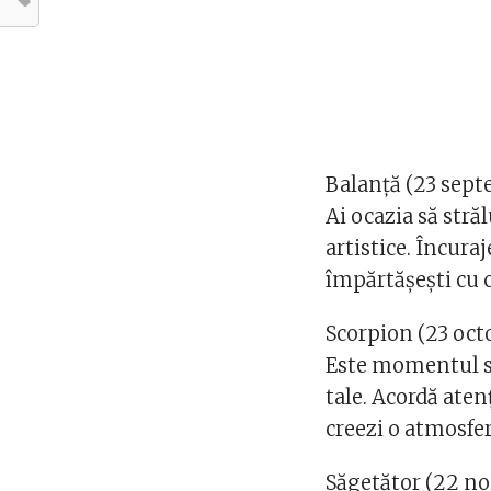
Balanță (23 sept
Ai ocazia să străl
artistice. Încuraj
împărtășești cu ce
Scorpion (23 oct
Este momentul să
tale. Acordă aten
creezi o atmosfe
Săgetător (22 no