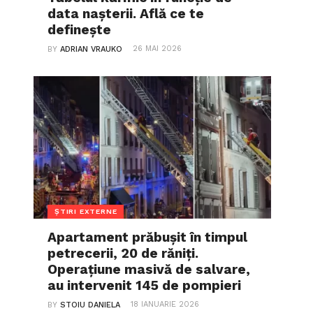
data nașterii. Află ce te
definește
26 MAI 2026
BY
ADRIAN VRAUKO
ȘTIRI EXTERNE
Apartament prăbușit în timpul
petrecerii, 20 de răniți.
Operațiune masivă de salvare,
au intervenit 145 de pompieri
18 IANUARIE 2026
BY
STOIU DANIELA