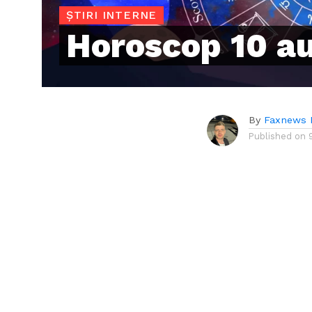
ȘTIRI INTERNE
Horoscop 10 a
By
Faxnews 
Published on