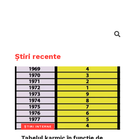
Știri recente
ȘTIRI INTERNE
Tabelul karmic în funcție de