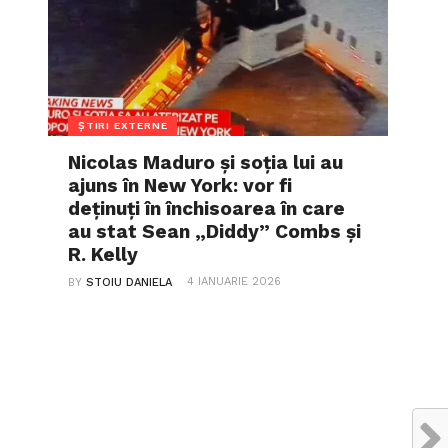
ȘTIRI EXTERNE
Nicolas Maduro și soția lui au
ajuns în New York: vor fi
deținuți în închisoarea în care
au stat Sean „Diddy” Combs și
R. Kelly
4 IANUARIE 2026
BY
STOIU DANIELA