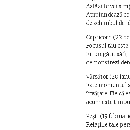
Astăzi te vei sim
Aprofundează cone
de schimbul de id
Capricorn (22 de
Focusul tău este 
Fii pregătit să î
demonstrezi dete
Vărsător (20 ianu
Este momentul să
învățare. Fie că e
acum este timpul
Pești (19 februar
Relațiile tale per