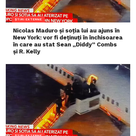
ȘTIRI EXTERNE
Nicolas Maduro și soția lui au ajuns în
New York: vor fi deținuți în închisoarea
în care au stat Sean „Diddy” Combs
și R. Kelly
ȘTIRI EXTERNE