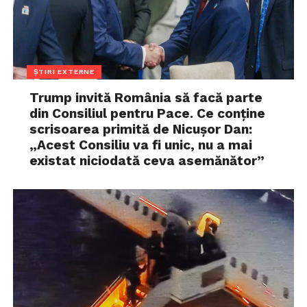
ȘTIRI EXTERNE
Trump invită România să facă parte
din Consiliul pentru Pace. Ce conține
scrisoarea primită de Nicușor Dan:
„Acest Consiliu va fi unic, nu a mai
existat niciodată ceva asemănător”