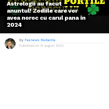
Astrologii au facut
anuntul! Zodiile care vor
avea noroc cu carul pana in
2024
By
Faxnews Redactia
Published on
15 august 2023