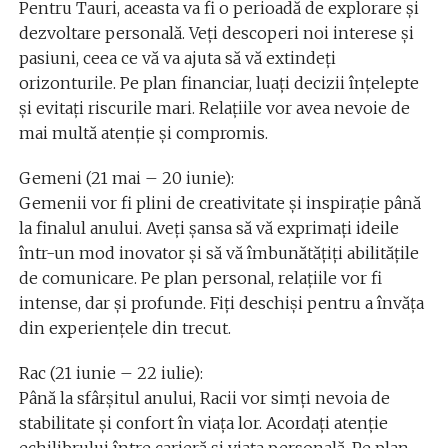
Pentru Tauri, aceasta va fi o perioadă de explorare și
dezvoltare personală. Veți descoperi noi interese și
pasiuni, ceea ce vă va ajuta să vă extindeți
orizonturile. Pe plan financiar, luați decizii înțelepte
și evitați riscurile mari. Relațiile vor avea nevoie de
mai multă atenție și compromis.
Gemeni (21 mai – 20 iunie):
Gemenii vor fi plini de creativitate și inspirație până
la finalul anului. Aveți șansa să vă exprimați ideile
într-un mod inovator și să vă îmbunătățiți abilitățile
de comunicare. Pe plan personal, relațiile vor fi
intense, dar și profunde. Fiți deschiși pentru a învăța
din experiențele din trecut.
Rac (21 iunie – 22 iulie):
Până la sfârșitul anului, Racii vor simți nevoia de
stabilitate și confort în viața lor. Acordați atenție
echilibrului între carieră și viața personală. Pe plan