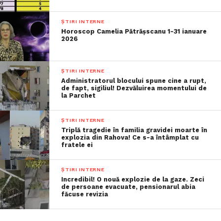
ȘTIRI INTERNE
Horoscop Camelia Pătrășscanu 1-31 ianuare
2026
ȘTIRI INTERNE
Administratorul blocului spune cine a rupt,
de fapt, sigiliul! Dezvăluirea momentului de
la Parchet
ȘTIRI INTERNE
Triplă tragedie în familia gravidei moarte în
explozia din Rahova! Ce s-a întâmplat cu
fratele ei
ȘTIRI INTERNE
Incredibil! O nouă explozie de la gaze. Zeci
de persoane evacuate, pensionarul abia
făcuse revizia