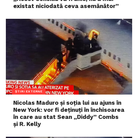
existat niciodată ceva asemănător”
ȘTIRI EXTERNE
Nicolas Maduro și soția lui au ajuns în
New York: vor fi deținuți în închisoarea
în care au stat Sean „Diddy” Combs
și R. Kelly