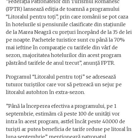
”Federaţia Patronatelor din Turismul Românesc
(FPTR) lansează ediţia de toamnă a programului
“Litoralul pentru toţi”, prin care românii se pot caza
în hotelurile si pensiunile clasificate din staţiunile
de la Marea Neagră cu preţuri începând de la 35 de lei
pe noapte. Pachetele turistice sunt cu până la 70%
mai ieftine în comparaţie cu tarifele din vârf de
sezon, majoritatea hotelurilor din acest program
păstrând tarifele de anul trecut”, anunţă FPTR.
Programul “Litoralul pentru toţi” se adresează
tuturor turiştilor care vor să petreacă un sejur pe
litoralul autohton în extra-sezon.
”Până la începerea efectiva a programului, pe 1
septembrie, estimăm că peste 100 de unităţi vor
intra în acest program, astfel încât peste 40.000 de
turişti ar putea beneficia de tarife reduse pe litoral în
luna septembrie”, menţionează patronatul.