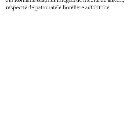
din România susţinut integral de mediul de afaceri,
respectiv de patronatele hoteliere autohtone.