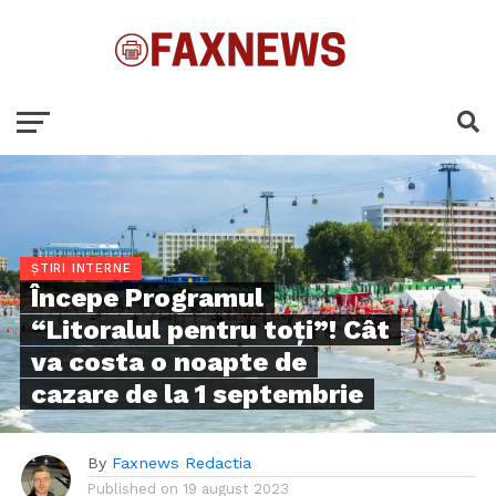
ȘTIRI INTERNE
Începe Programul
“Litoralul pentru toţi”! Cât
va costa o noapte de
cazare de la 1 septembrie
By
Faxnews Redactia
Published on
19 august 2023