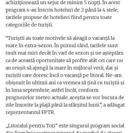
achiziţionează un sejur de minim 5 nopţi. În acest
program s-au înscris hoteluri de 2 până la 4 stele,
tarifele propuse de hotelieri fiind pentru toate
categoriile de turişti.
“Turiştii au toate motivele să aleagă o vacanţă la
mare în extra-sezon. În primul rând, tarifele sunt
mult mai mici decât în varf de sezon şi ne aşteptăm
ca de această oportunitate să profite atât cei care nu
au reuşit să ajungă la mare în mijlocul verii, dar şi
turiştii care doresc încă o vacanţă pe litoral. Ne-am
obişnuit în ultimii ani ca vremea să ţină cu turiştii şi
în luna septembrie, astfel încât, conform
prognozelor meteo actuale, aceştia se vor bucura de
zile însorite la plajă până la sfârşitul lunii.”, a adăugat
reprezentantul FPTR.
„Litoralul pentru Toţi” este singurul program social