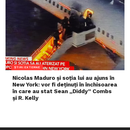
ȘTIRI EXTERNE
Nicolas Maduro și soția lui au ajuns în
New York: vor fi deținuți în închisoarea
în care au stat Sean „Diddy” Combs
și R. Kelly