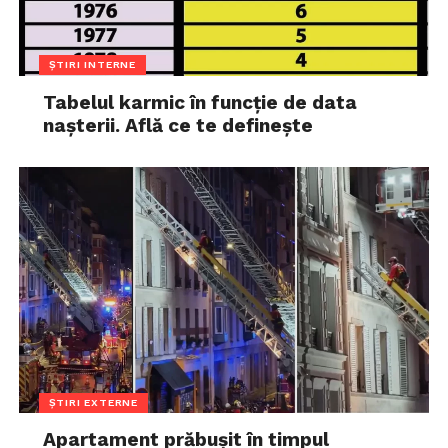
ȘTIRI INTERNE
Tabelul karmic în funcție de data
nașterii. Află ce te definește
ȘTIRI EXTERNE
Apartament prăbușit în timpul