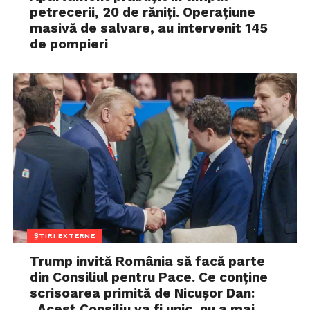
petrecerii, 20 de răniți. Operațiune
masivă de salvare, au intervenit 145
de pompieri
ȘTIRI EXTERNE
Trump invită România să facă parte
din Consiliul pentru Pace. Ce conține
scrisoarea primită de Nicușor Dan:
„Acest Consiliu va fi unic, nu a mai