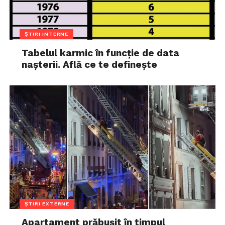
ȘTIRI INTERNE
Tabelul karmic în funcție de data
nașterii. Află ce te definește
ȘTIRI EXTERNE
Apartament prăbușit în timpul