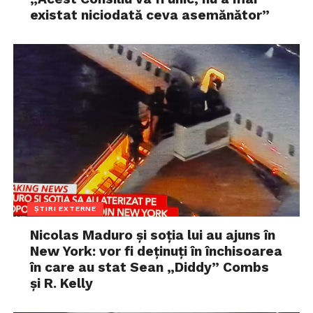
existat niciodată ceva asemănător”
ȘTIRI EXTERNE
Nicolas Maduro și soția lui au ajuns în
New York: vor fi deținuți în închisoarea
în care au stat Sean „Diddy” Combs
și R. Kelly