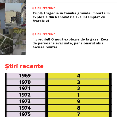
ȘTIRI INTERNE
Triplă tragedie în familia gravidei moarte în
explozia din Rahova! Ce s-a întâmplat cu
fratele ei
ȘTIRI INTERNE
Incredibil! O nouă explozie de la gaze. Zeci
de persoane evacuate, pensionarul abia
făcuse revizia
Știri recente