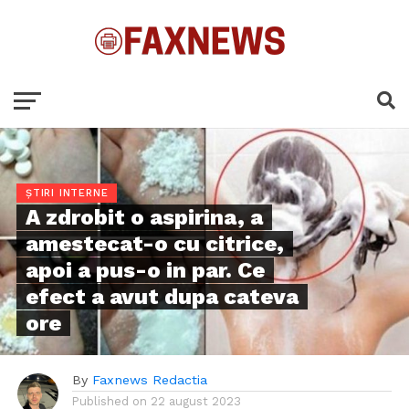
ȘTIRI INTERNE
A zdrobit o aspirina, a
amestecat-o cu citrice,
apoi a pus-o in par. Ce
efect a avut dupa cateva
ore
By
Faxnews Redactia
Published on
22 august 2023