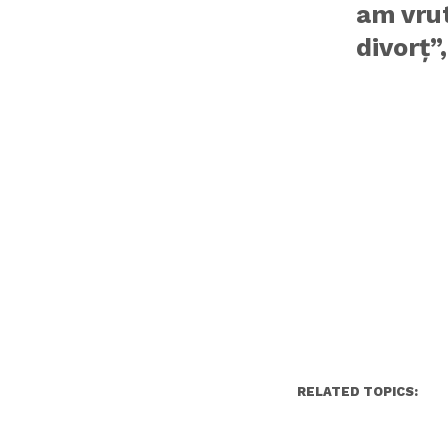
am vrut
divorţ”
RELATED TOPICS: