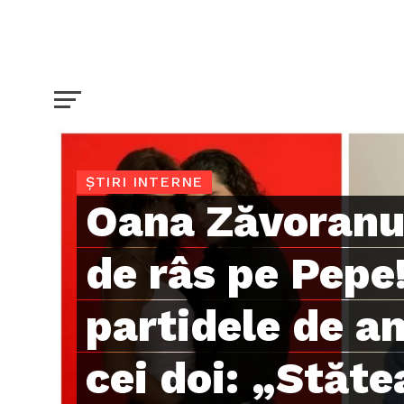
ȘTIRI INTERNE
Oana Zăvoranu 
de râs pe Pepe
partidele de a
cei doi: „Stăte