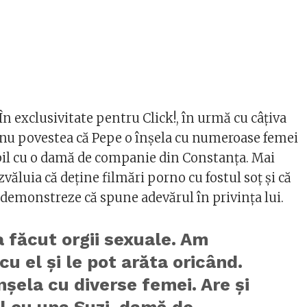
 În exclusivitate pentru Click!, în urmă cu câțiva
nu povestea că Pepe o înșela cu numeroase femei
copil cu o damă de companie din Constanța. Mai
văluia că deține filmări porno cu fostul soț și că
 demonstreze că spune adevărul în privința lui.
 făcut orgii sexuale. Am
 cu el şi le pot arăta oricând.
nşela cu diverse femei. Are şi
l cu una Suzi, damă de