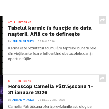
ȘTIRI INTERNE
Tabelul karmic în funcție de data
nașterii. Află ce te definește
BY
ADRIAN VRAUKO
26 MAI 2026
Karma este rezultatul acumulării faptelor bune și rele
din viețile anterioare, influențând obstacolele, dar și
oportunitățile...
ȘTIRI INTERNE
Horoscop Camelia Pătrășscanu 1-
31 ianuare 2026
BY
ADRIAN VRAUKO
26 DECEMBRIE 2025
Camelia Pătrășcanu oferă previziunile astrologice