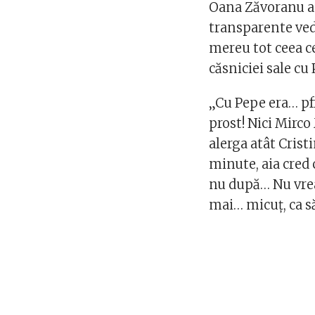
Oana Zăvoranu a 
transparente vede
mereu tot ceea ce
căsniciei sale cu
„Cu Pepe era… pff
prost! Nici Mirco
alerga atât Cris
minute, aia cred 
nu după… Nu vreau
mai… micuţ, ca s