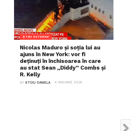
ȘTIRI EXTERNE
Nicolas Maduro și soția lui au
ajuns în New York: vor fi
deținuți în închisoarea în care
au stat Sean „Diddy” Combs și
R. Kelly
4 IANUARIE 2026
BY
STOIU DANIELA