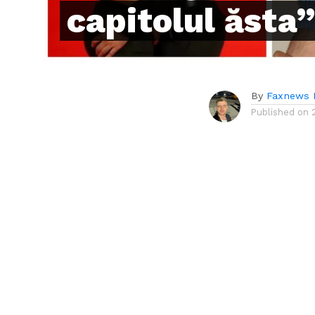
capitolul ăsta”
By
Faxnews 
Published on