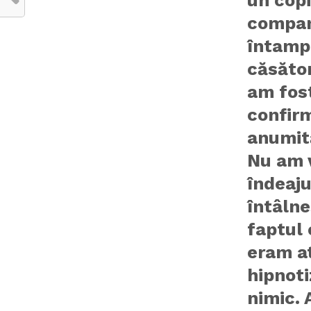
compan
întamp
căsător
am fost
confirm
anumită
Nu am v
îndeaju
întâlne
faptul 
eram at
hipnoti
nimic. 