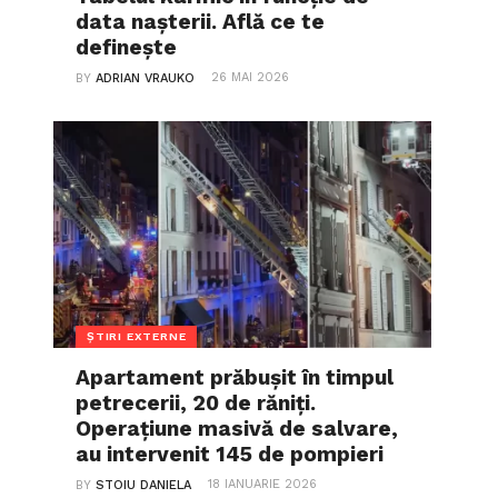
data nașterii. Află ce te
definește
26 MAI 2026
BY
ADRIAN VRAUKO
ȘTIRI EXTERNE
Apartament prăbușit în timpul
petrecerii, 20 de răniți.
Operațiune masivă de salvare,
au intervenit 145 de pompieri
18 IANUARIE 2026
BY
STOIU DANIELA