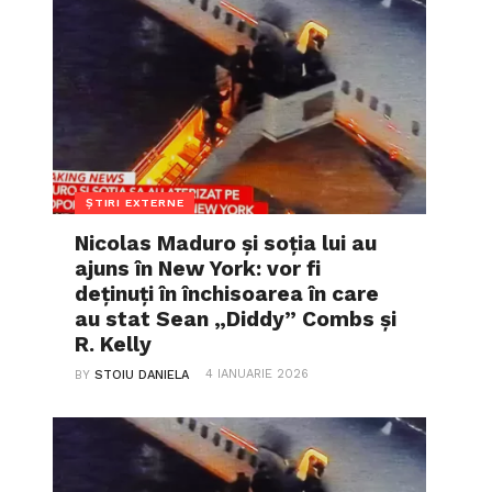
ȘTIRI EXTERNE
Nicolas Maduro și soția lui au
ajuns în New York: vor fi
deținuți în închisoarea în care
au stat Sean „Diddy” Combs și
R. Kelly
4 IANUARIE 2026
BY
STOIU DANIELA