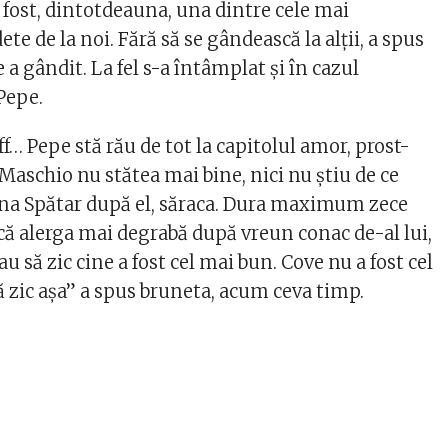
fost, dintotdeauna, una dintre cele mai
te de la noi. Fără să se gândească la alții, a spus
 a gândit. La fel s-a întâmplat și în cazul
 Pepe.
f… Pepe stă rău de tot la capitolul amor, prost-
 Maschio nu stătea mai bine, nici nu ştiu de ce
tina Spătar după el, săraca. Dura maximum zece
că alerga mai degrabă după vreun conac de-al lui,
 să zic cine a fost cel mai bun. Cove nu a fost cel
ă zic aşa” a spus bruneta, acum ceva timp.