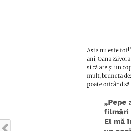
Asta nu este tot!
ani, Oana Zăvora
și că are și un 
mult, bruneta dez
poate oricând să
„Pepe a
filmări
El mă î
un copi