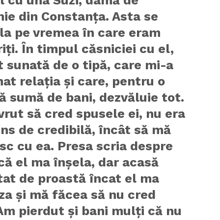
ie din Constanţa. Asta se
la pe vremea în care eram
iţi. În timpul căsniciei cu el,
 sunată de o tipă, care mi-a
at relaţia şi care, pentru o
 sumă de bani, dezvăluie tot.
rut să cred spusele ei, nu era
ns de credibilă, încât să mă
sc cu ea. Presa scria despre
că el ma înşela, dar acasă
at de proastă încat el ma
za şi mă făcea să nu cred
Am pierdut şi bani mulţi că nu