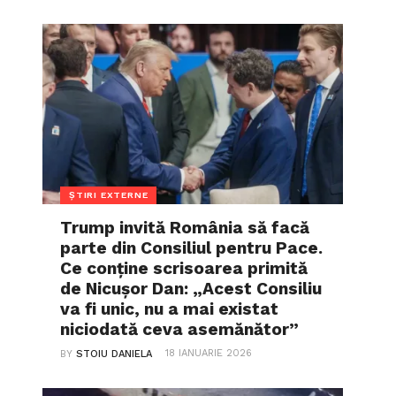
ȘTIRI EXTERNE
Trump invită România să facă
parte din Consiliul pentru Pace.
Ce conține scrisoarea primită
de Nicușor Dan: „Acest Consiliu
va fi unic, nu a mai existat
niciodată ceva asemănător”
18 IANUARIE 2026
BY
STOIU DANIELA