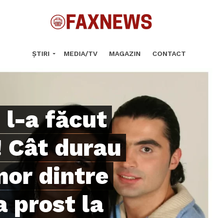
ȘTIRI
MEDIA/TV
MAGAZIN
CONTACT
l-a făcut
! Cât durau
mor dintre
a prost la