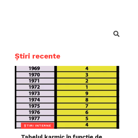
Știri recente
ȘTIRI INTERNE
Tabelul karmic în funcție de