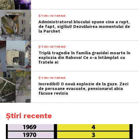
ȘTIRI INTERNE
Administratorul blocului spune cine a rupt,
de fapt, sigiliul! Dezvăluirea momentului de
la Parchet
ȘTIRI INTERNE
Triplă tragedie în familia gravidei moarte în
explozia din Rahova! Ce s-a întâmplat cu
fratele ei
ȘTIRI INTERNE
Incredibil! O nouă explozie de la gaze. Zeci
de persoane evacuate, pensionarul abia
făcuse revizia
Știri recente