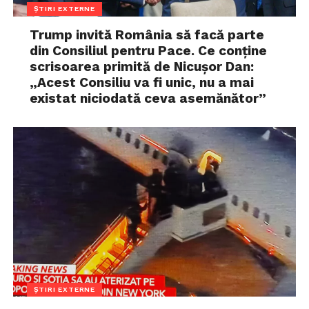
ȘTIRI EXTERNE
Trump invită România să facă parte
din Consiliul pentru Pace. Ce conține
scrisoarea primită de Nicușor Dan:
„Acest Consiliu va fi unic, nu a mai
existat niciodată ceva asemănător”
ȘTIRI EXTERNE