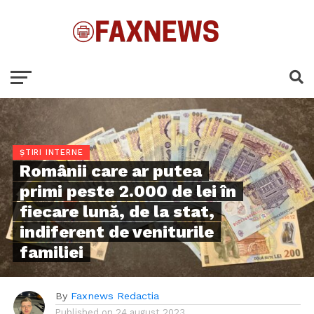
ȘTIRI INTERNE
Românii care ar putea
primi peste 2.000 de lei în
fiecare lună, de la stat,
indiferent de veniturile
familiei
By
Faxnews Redactia
Published on
24 august 2023