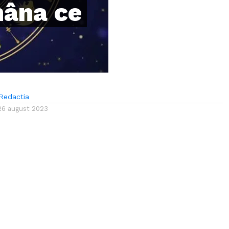
mâna ce
Redactia
26 august 2023