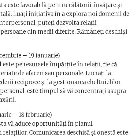
 este favorabilă pentru călătorii, învățare și
lă. Luați inițiativa în a explora noi domenii de
interpersonal, puteți dezvolta relații
 persoane din medii diferite. Rămâneți deschiși
cembrie – 19 ianuarie)
este pe resursele împărțite în relații, fie că
riate de afaceri sau personale. Lucrați la
derii reciproce și la gestionarea cheltuielilor
personal, este timpul să vă concentrați asupra
axării.
arie – 18 februarie)
a vă aduce oportunități în planul
i relațiilor. Comunicarea deschisă și onestă este