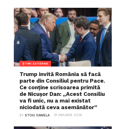
ȘTIRI EXTERNE
Trump invită România să facă
parte din Consiliul pentru Pace.
Ce conține scrisoarea primită
de Nicușor Dan: „Acest Consiliu
va fi unic, nu a mai existat
niciodată ceva asemănător”
18 IANUARIE 2026
BY
STOIU DANIELA