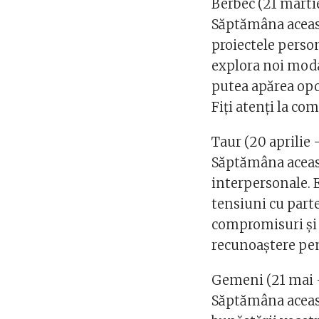
Berbec (21 martie
Săptămâna aceast
proiectele person
explora noi modal
putea apărea opor
Fiți atenți la com
Taur (20 aprilie
Săptămâna aceast
interpersonale. 
tensiuni cu parten
compromisuri și î
recunoaștere pen
Gemeni (21 mai 
Săptămâna aceasta