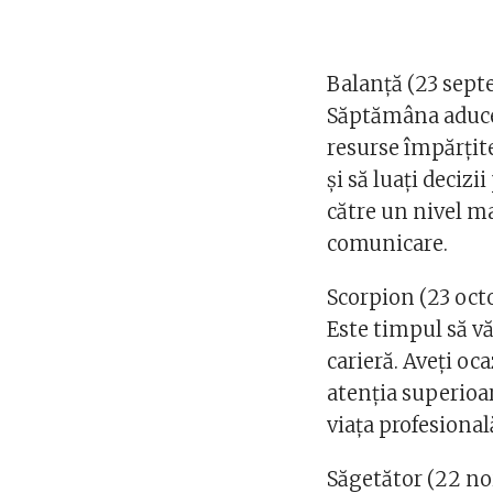
Balanță (23 sept
Săptămâna aduce 
resurse împărțite.
și să luați decizi
către un nivel ma
comunicare.
Scorpion (23 oct
Este timpul să vă
carieră. Aveți oca
atenția superioar
viața profesional
Săgetător (22 no