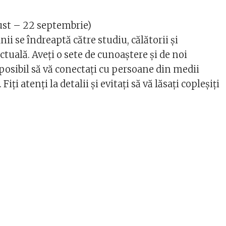
ust – 22 septembrie)
i se îndreaptă către studiu, călătorii și
ctuală. Aveți o sete de cunoaștere și de noi
posibil să vă conectați cu persoane din medii
 Fiți atenți la detalii și evitați să vă lăsați copleșiți