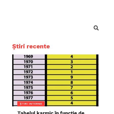
Știri recente
ȘTIRI INTERNE
Tabelul karmic în funcție de