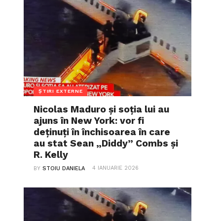
ȘTIRI EXTERNE
Nicolas Maduro și soția lui au
ajuns în New York: vor fi
deținuți în închisoarea în care
au stat Sean „Diddy” Combs și
R. Kelly
4 IANUARIE 2026
BY
STOIU DANIELA