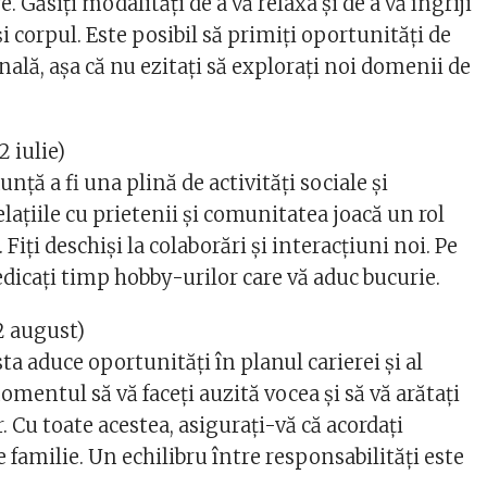
. Găsiți modalități de a vă relaxa și de a vă îngriji
și corpul. Este posibil să primiți oportunități de
ală, așa că nu ezitați să explorați noi domenii de
2 iulie)
ță a fi una plină de activități sociale și
lațiile cu prietenii și comunitatea joacă un rol
iți deschiși la colaborări și interacțiuni noi. Pe
dicați timp hobby-urilor care vă aduc bucurie.
2 august)
 aduce oportunități în planul carierei și al
momentul să vă faceți auzită vocea și să vă arătați
er. Cu toate acestea, asigurați-vă că acordați
de familie. Un echilibru între responsabilități este