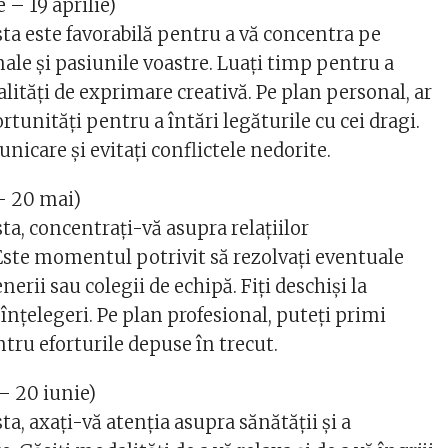
 – 19 aprilie)
a este favorabilă pentru a vă concentra pe
ale și pasiunile voastre. Luați timp pentru a
ități de exprimare creativă. Pe plan personal, ar
tunități pentru a întări legăturile cu cei dragi.
unicare și evitați conflictele nedorite.
 – 20 mai)
a, concentrați-vă asupra relațiilor
Este momentul potrivit să rezolvați eventuale
erii sau colegii de echipă. Fiți deschiși la
nțelegeri. Pe plan profesional, puteți primi
tru eforturile depuse în trecut.
– 20 iunie)
, axați-vă atenția asupra sănătății și a