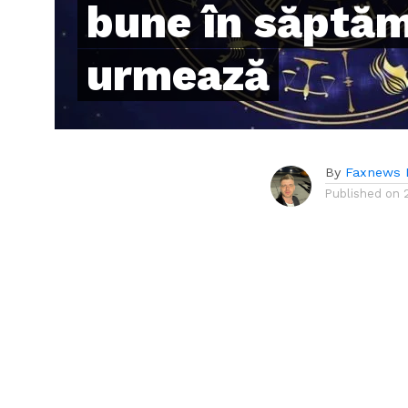
bune în săptă
urmează
By
Faxnews 
Published on