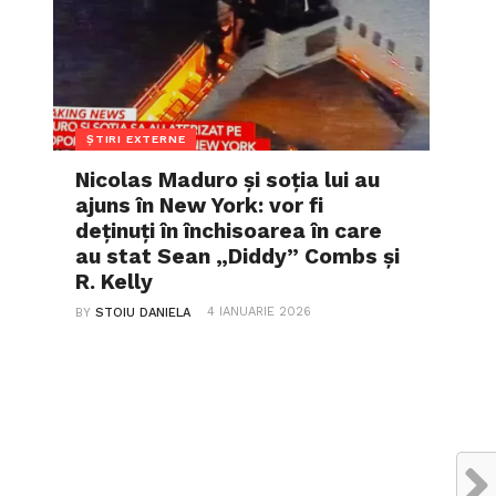
ȘTIRI EXTERNE
Nicolas Maduro și soția lui au
ajuns în New York: vor fi
deținuți în închisoarea în care
au stat Sean „Diddy” Combs și
R. Kelly
4 IANUARIE 2026
BY
STOIU DANIELA