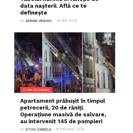
data nașterii. Află ce te
definește
26 MAI 2026
BY
ADRIAN VRAUKO
ȘTIRI EXTERNE
Apartament prăbușit în timpul
petrecerii, 20 de răniți.
Operațiune masivă de salvare,
au intervenit 145 de pompieri
18 IANUARIE 2026
BY
STOIU DANIELA