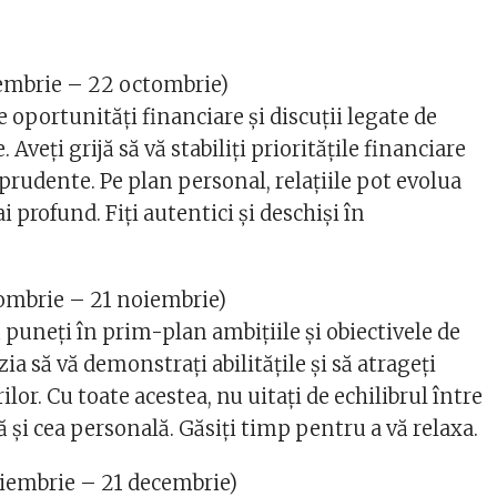
embrie – 22 octombrie)
oportunități financiare și discuții legate de
 Aveți grijă să vă stabiliți prioritățile financiare
i prudente. Pe plan personal, relațiile pot evolua
i profund. Fiți autentici și deschiși în
ombrie – 21 noiembrie)
 puneți în prim-plan ambițiile și obiectivele de
zia să vă demonstrați abilitățile și să atrageți
ilor. Cu toate acestea, nu uitați de echilibrul între
ă și cea personală. Găsiți timp pentru a vă relaxa.
iembrie – 21 decembrie)