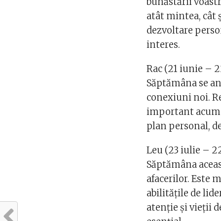
bunăstării voastre
atât mintea, cât 
dezvoltare person
interes.
Rac (21 iunie – 2
Săptămâna se anun
conexiuni noi. Re
important acum. F
plan personal, de
Leu (23 iulie – 2
Săptămâna aceasta
afacerilor. Este 
abilitățile de lid
atenție și vieții 