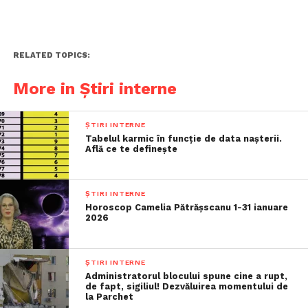
RELATED TOPICS:
More in Știri interne
ȘTIRI INTERNE
Tabelul karmic în funcție de data nașterii.
Află ce te definește
ȘTIRI INTERNE
Horoscop Camelia Pătrășscanu 1-31 ianuare
2026
ȘTIRI INTERNE
Administratorul blocului spune cine a rupt,
de fapt, sigiliul! Dezvăluirea momentului de
la Parchet