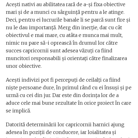
Acești nativi au abilitatea rară de a-și fixa obiective
mari și de a munci cu sârguință pentru a le atinge.
Deci, pentru ei lucrurile banale li se parcă sunt fire și
nu le dau importanță. Merg din inerție, dar cu cât
obiectivul e mai mare, cu atâta e munca mai mult,
nimic nu pare să-i oprească în drumul lor către
succes capricornii sunt adesea văzuți ca fiind
muncitori responsabili și orientați către finalizarea
unor obiective.
Acești indivizi pot fi percepuți de ceilalți ca fiind
niște persoane dure, în primul rând cu ei însuși și pe
urmă cu cei din jur. Dar este din dorința lor de a
aduce cele mai bune rezultate în orice proiect în care
se implică.
Datorită determinării lor capricornii harnici ajung
adesea în poziții de conducere, iar loialitatea și