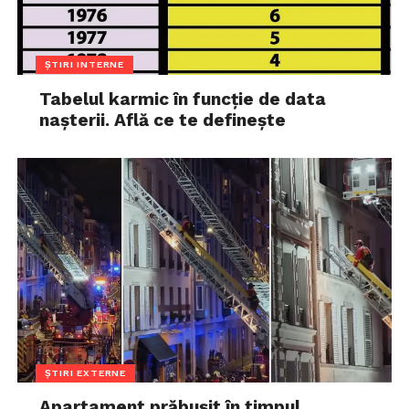
ȘTIRI INTERNE
Tabelul karmic în funcție de data
nașterii. Află ce te definește
ȘTIRI EXTERNE
Apartament prăbușit în timpul