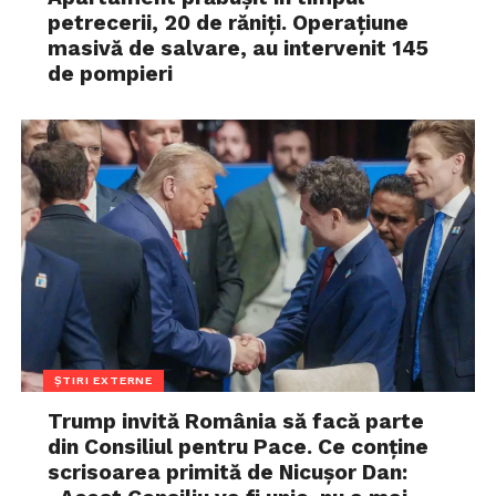
petrecerii, 20 de răniți. Operațiune
masivă de salvare, au intervenit 145
de pompieri
ȘTIRI EXTERNE
Trump invită România să facă parte
din Consiliul pentru Pace. Ce conține
scrisoarea primită de Nicușor Dan: