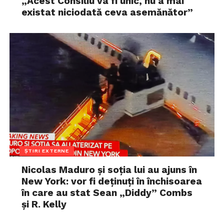
„Acest Consiliu va fi unic, nu a mai
existat niciodată ceva asemănător”
ȘTIRI EXTERNE
Nicolas Maduro și soția lui au ajuns în
New York: vor fi deținuți în închisoarea
în care au stat Sean „Diddy” Combs
și R. Kelly