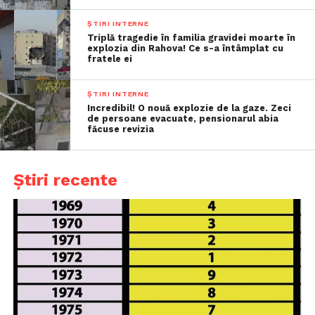
ȘTIRI INTERNE
Triplă tragedie în familia gravidei moarte în
explozia din Rahova! Ce s-a întâmplat cu
fratele ei
ȘTIRI INTERNE
Incredibil! O nouă explozie de la gaze. Zeci
de persoane evacuate, pensionarul abia
făcuse revizia
Știri recente