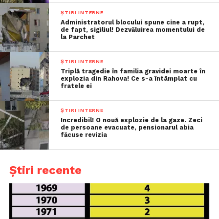
ȘTIRI INTERNE
Administratorul blocului spune cine a rupt,
de fapt, sigiliul! Dezvăluirea momentului de
la Parchet
ȘTIRI INTERNE
Triplă tragedie în familia gravidei moarte în
explozia din Rahova! Ce s-a întâmplat cu
fratele ei
ȘTIRI INTERNE
Incredibil! O nouă explozie de la gaze. Zeci
de persoane evacuate, pensionarul abia
făcuse revizia
Știri recente