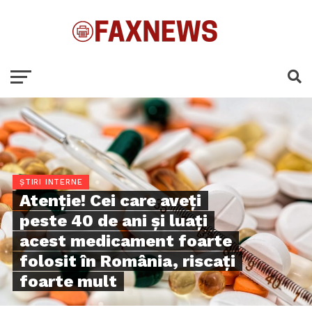
ȘTIRI INTERNE
Atenție! Cei care aveți
peste 40 de ani și luați
acest medicament foarte
folosit în România, riscați
foarte mult