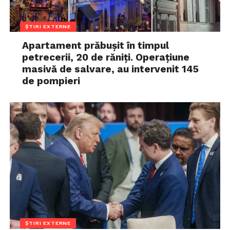
ȘTIRI EXTERNE
Apartament prăbușit în timpul
petrecerii, 20 de răniți. Operațiune
masivă de salvare, au intervenit 145
de pompieri
ȘTIRI EXTERNE