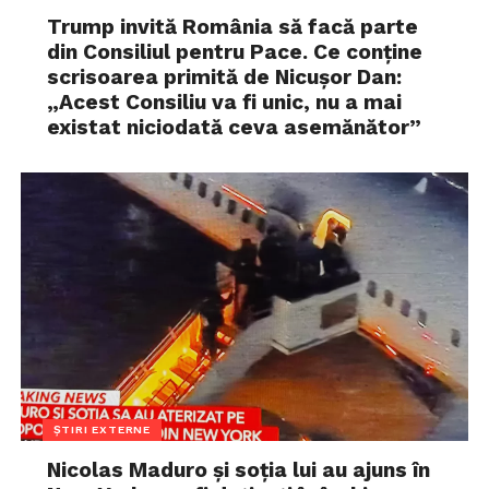
Trump invită România să facă parte
din Consiliul pentru Pace. Ce conține
scrisoarea primită de Nicușor Dan:
„Acest Consiliu va fi unic, nu a mai
existat niciodată ceva asemănător”
ȘTIRI EXTERNE
Nicolas Maduro și soția lui au ajuns în