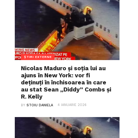
ȘTIRI EXTERNE
Nicolas Maduro și soția lui au
ajuns în New York: vor fi
deținuți în închisoarea în care
au stat Sean „Diddy” Combs și
R. Kelly
4 IANUARIE 2026
BY
STOIU DANIELA