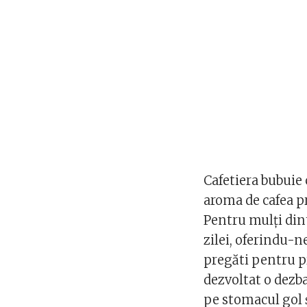
Cafetiera bubuie 
aroma de cafea pr
Pentru mulți dint
zilei, oferindu-n
pregăti pentru pr
dezvoltat o dezb
pe stomacul gol ș