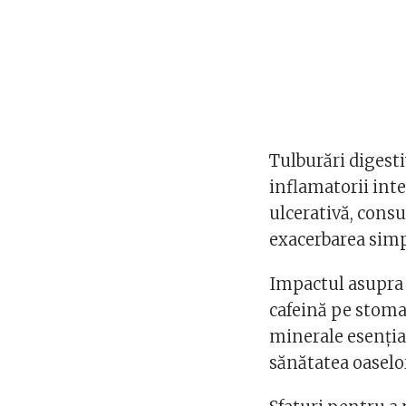
Tulburări digesti
inflamatorii inte
ulcerativă, cons
exacerbarea simp
Impactul asupra 
cafeină pe stomac
minerale esenția
sănătatea oaselo