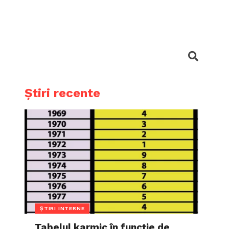
Știri recente
ȘTIRI INTERNE
Tabelul karmic în funcție de