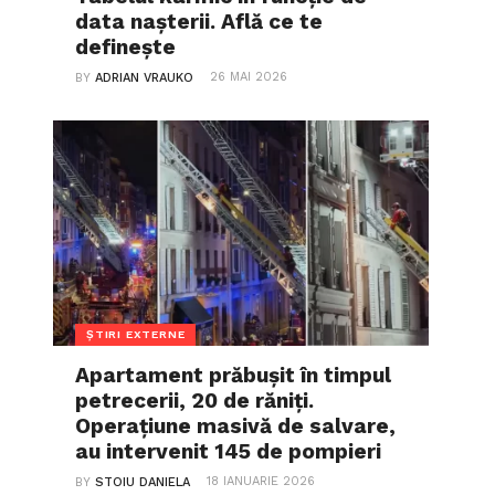
data nașterii. Află ce te
definește
26 MAI 2026
BY
ADRIAN VRAUKO
ȘTIRI EXTERNE
Apartament prăbușit în timpul
petrecerii, 20 de răniți.
Operațiune masivă de salvare,
au intervenit 145 de pompieri
18 IANUARIE 2026
BY
STOIU DANIELA