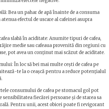
 minimiza efectele negative:
bilă: Bea un pahar de apă înainte de a consuma
 atenua efectul de uscare al cafeinei asupra
fea slabă în aciditate: Anumite tipuri de cafea,
răjire medie sau cafeaua provenită din regiuni cu
ase, pot avea un conținut mai scăzut de aciditate.
lui: În loc să bei mai multe cești de cafea pe
mitează-te la o ceașcă pentru a reduce potențialul
ă.
ectele consumului de cafea pe stomacul gol pot
e sensibilitatea fiecărei persoane și de starea sa
ală. Pentru unii, acest obicei poate fi revigorant