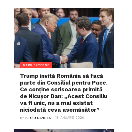
ȘTIRI EXTERNE
Trump invită România să facă
parte din Consiliul pentru Pace.
Ce conține scrisoarea primită
de Nicușor Dan: „Acest Consiliu
va fi unic, nu a mai existat
niciodată ceva asemănător”
18 IANUARIE 2026
BY
STOIU DANIELA