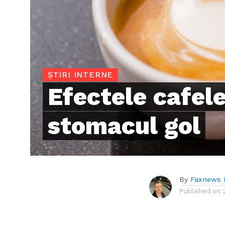
ȘTIRI INTERNE
Efectele cafele
stomacul gol
By
Faxnews 
Published on