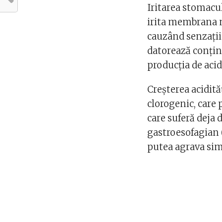
Iritarea stomacu
irita membrana 
cauzând senzații 
datorează conținu
producția de acid
Creșterea acidită
clorogenic, care 
care suferă deja 
gastroesofagian 
putea agrava si