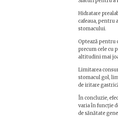
Sfaturi pentru a
Hidratare preala
cafeaua, pentru a
stomacului.
Optează pentru ca
precum cele cu p
altitudini mai jo
Limitarea consumu
stomacul gol, li
de iritare gastric
În concluzie, ef
varia în funcție d
de sănătate gener