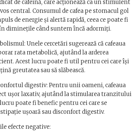
dicat de cafeină, care acționează ca un stimulent
rvos central. Consumul de cafea pe stomacul gol
puls de energie și alertă rapidă, ceea ce poate fi
 în diminețile când suntem încă adormiți.
olismul: Unele cercetări sugerează că cafeaua
orar rata metabolică, ajutând la arderea
cient. Acest lucru poate fi util pentru cei care își
țină greutatea sau să slăbească.
onfortul digestiv: Pentru unii oameni, cafeaua
ct ușor laxativ, ajutând la stimularea tranzitului
 lucru poate fi benefic pentru cei care se
tipație ușoară sau disconfort digestiv.
ile efecte negative: