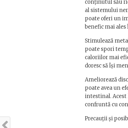
conținutul său ri
al sistemului ne
poate oferi un im
benefic mai ales
Stimulează metab
poate spori temp
caloriilor mai efi
doresc să își men
Ameliorează disc
poate avea un efe
intestinal. Acest
confruntă cu cons
Precauții și posib