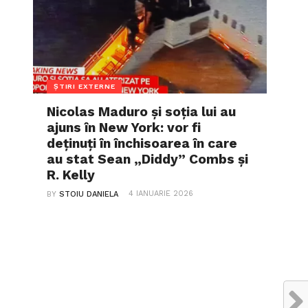
ȘTIRI EXTERNE
Nicolas Maduro și soția lui au
ajuns în New York: vor fi
deținuți în închisoarea în care
au stat Sean „Diddy” Combs și
R. Kelly
4 IANUARIE 2026
BY
STOIU DANIELA