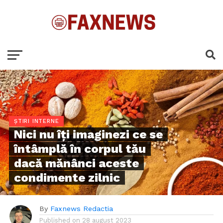
ȘTIRI INTERNE
Nici nu îți imaginezi ce se
întâmplă în corpul tău
dacă mănânci aceste
condimente zilnic
By
Faxnews Redactia
Published on
28 august 2023