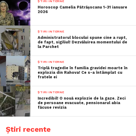
ȘTIRI INTERNE
Horoscop Camelia Pătrășscanu 1-31 ianuare
2026
ȘTIRI INTERNE
Administratorul blocului spune cine a rupt,
de fapt, sigiliul! Dezvăluirea momentului de
la Parchet
ȘTIRI INTERNE
Triplă tragedie în familia gravidei moarte în
explozia din Rahova! Ce s-a întâmplat cu
fratele ei
ȘTIRI INTERNE
Incredibil! O nouă explozie de la gaze. Zeci
de persoane evacuate, pensionarul abia
făcuse revizia
Știri recente