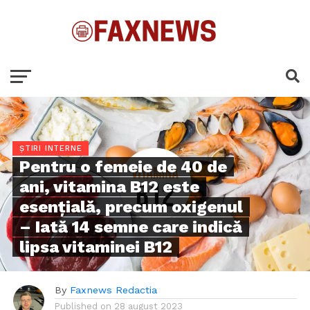
ȘTIRI INTERNE
Pentru o femeie de 40 de
ani, vitamina B12 este
esențială, precum oxigenul
– Iată 14 semne care indică
lipsa vitaminei B12
By
Faxnews Redactia
Published on
28 august 2023