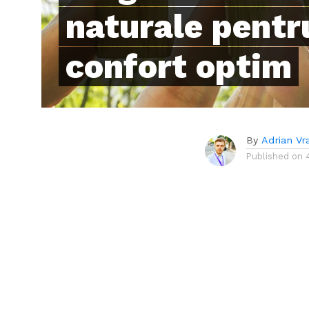
naturale pentr
confort optim
By
Adrian Vr
Published on