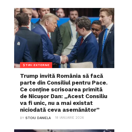
ȘTIRI EXTERNE
Trump invită România să facă
parte din Consiliul pentru Pace.
Ce conține scrisoarea primită
de Nicușor Dan: „Acest Consiliu
va fi unic, nu a mai existat
niciodată ceva asemănător”
18 IANUARIE 2026
BY
STOIU DANIELA