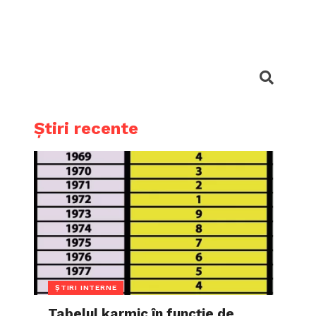
Știri recente
ȘTIRI INTERNE
Tabelul karmic în funcție de