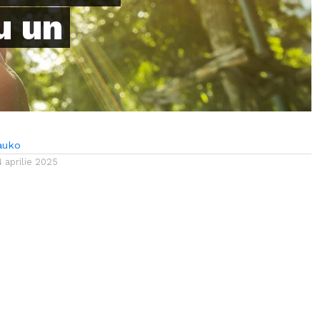
u un
auko
4 aprilie 2025