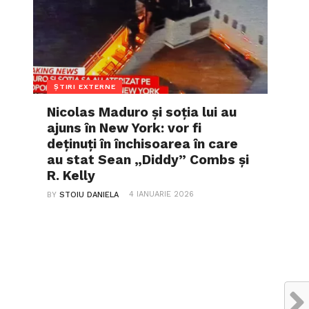
ȘTIRI EXTERNE
Nicolas Maduro și soția lui au
ajuns în New York: vor fi
deținuți în închisoarea în care
au stat Sean „Diddy” Combs și
R. Kelly
4 IANUARIE 2026
BY
STOIU DANIELA