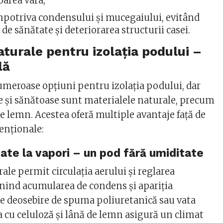
oarea vara;
mpotriva condensului și mucegaiului, evitând
de sănătate și deteriorarea structurii casei.
aturale pentru izolația podului –
lă
numeroase opțiuni pentru izolația podului, dar
te și sănătoase sunt materialele naturale, precum
de lemn. Acestea oferă multiple avantaje față de
enționale:
tate la vapori – un pod fără umiditate
ale permit circulația aerului și reglarea
enind acumularea de condens și apariția
e deosebire de spuma poliuretanică sau vata
a cu celuloză și lână de lemn asigură un climat