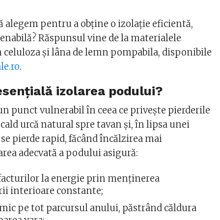
ă alegem pentru a obține o izolație eficientă,
tenabilă? Răspunsul vine de la materialele
 celuloza și lâna de lemn pompabila, disponibile
le.ro
.
esențială izolarea podului?
un punct vulnerabil în ceea ce privește pierderile
 cald urcă natural spre tavan și, în lipsa unei
, se pierde rapid, făcând încălzirea mai
larea adecvată a podului asigură:
acturilor la energie prin menținerea
ii interioare constante;
mic pe tot parcursul anului, păstrând căldura