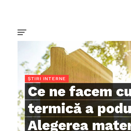
ȘTIRI INTERNE
Ce ne facem cu
termică a podu
Alegerea mater