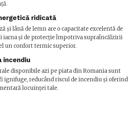
ță.
nergetică ridicată
oză și lână de lemn are o capacitate excelentă de
ii iarna și de protecție împotriva supraîncălzirii
fel un confort termic superior.
a incendiu
rale disponibile azi pe piata din Romania sunt
fi ignifuge, reducând riscul de incendiu și oferind
mentară locuinței tale.