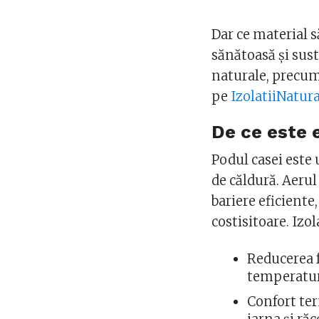
Dar ce material s
sănătoasă și sus
naturale, precum
pe
IzolatiiNatura
De ce este 
Podul casei este 
de căldură. Aerul
bariere eficiente
costisitoare. Izo
Reducerea f
temperatur
Confort ter