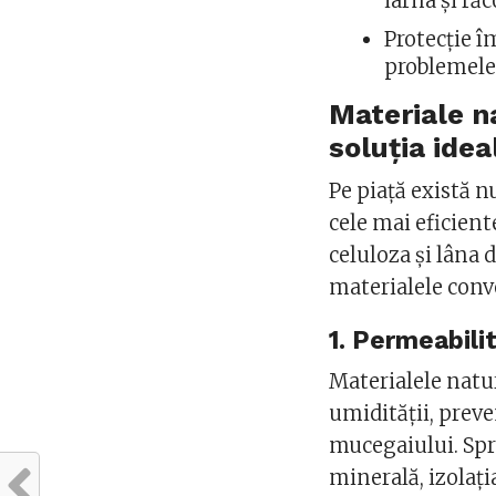
iarna și răc
Protecție î
problemele 
Materiale n
soluția idea
Pe piață există 
cele mai eficien
celuloza și lâna 
materialele conv
1. Permeabili
Materialele natur
umidității, prev
mucegaiului. Spr
minerală, izolați