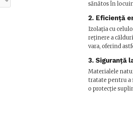
sănătos în locuin
2. Eficiență e
Izolația cu celul
reținere a căldur
vara, oferind ast
3. Siguranță l
Materialele natu
tratate pentru a 
o protecție supli