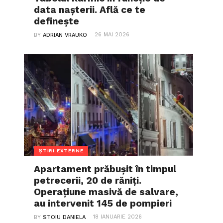
data nașterii. Află ce te
definește
26 MAI 2026
BY
ADRIAN VRAUKO
ȘTIRI EXTERNE
Apartament prăbușit în timpul
petrecerii, 20 de răniți.
Operațiune masivă de salvare,
au intervenit 145 de pompieri
18 IANUARIE 2026
BY
STOIU DANIELA