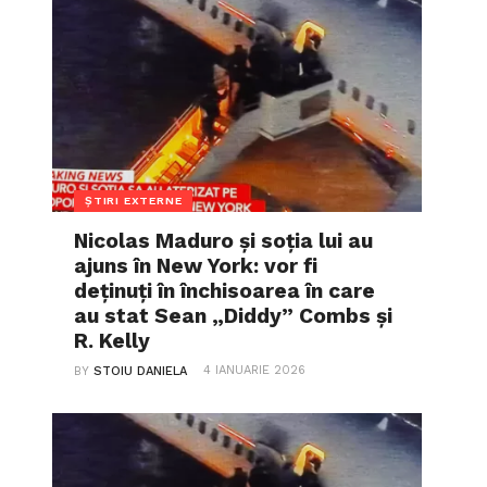
ȘTIRI EXTERNE
Nicolas Maduro și soția lui au
ajuns în New York: vor fi
deținuți în închisoarea în care
au stat Sean „Diddy” Combs și
R. Kelly
4 IANUARIE 2026
BY
STOIU DANIELA