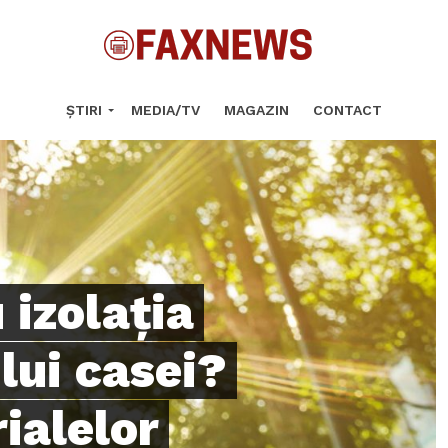
ȘTIRI
MEDIA/TV
MAGAZIN
CONTACT
 izolația
lui casei?
ialelor