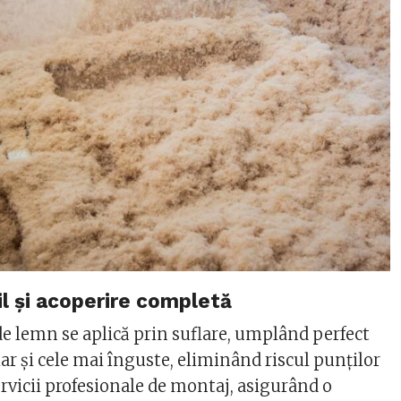
il și acoperire completă
de lemn se aplică prin suflare, umplând perfect
hiar și cele mai înguste, eliminând riscul punților
rvicii profesionale de montaj, asigurând o