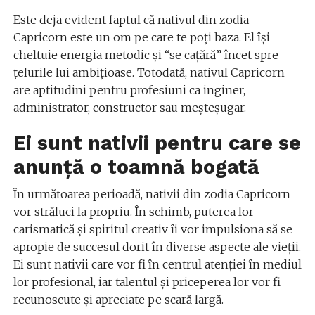
Este deja evident faptul că nativul din zodia
Capricorn este un om pe care te poți baza. El își
cheltuie energia metodic și “se cațără” încet spre
țelurile lui ambițioase. Totodată, nativul Capricorn
are aptitudini pentru profesiuni ca inginer,
administrator, constructor sau meșteșugar.
Ei sunt nativii pentru care se
anunță o toamnă bogată
În următoarea perioadă, nativii din zodia Capricorn
vor străluci la propriu. În schimb, puterea lor
carismatică și spiritul creativ îi vor impulsiona să se
apropie de succesul dorit în diverse aspecte ale vieții.
Ei sunt nativii care vor fi în centrul atenției în mediul
lor profesional, iar talentul și priceperea lor vor fi
recunoscute și apreciate pe scară largă.