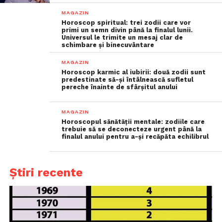
MAGAZIN
Horoscop spiritual: trei zodii care vor
primi un semn divin până la finalul lunii.
Universul le trimite un mesaj clar de
schimbare și binecuvântare
MAGAZIN
Horoscop karmic al iubirii: două zodii sunt
predestinate să-și întâlnească sufletul
pereche înainte de sfârșitul anului
MAGAZIN
Horoscopul sănătății mentale: zodiile care
trebuie să se deconecteze urgent până la
finalul anului pentru a-și recăpăta echilibrul
Știri recente