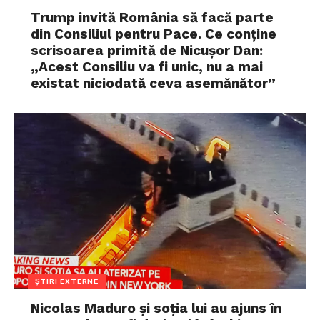
Trump invită România să facă parte
din Consiliul pentru Pace. Ce conține
scrisoarea primită de Nicușor Dan:
„Acest Consiliu va fi unic, nu a mai
existat niciodată ceva asemănător”
ȘTIRI EXTERNE
Nicolas Maduro și soția lui au ajuns în