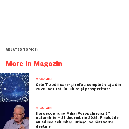
RELATED TOPICS:
More in Magazin
MAGAZIN
Cele 7 zodii care-și refac complet viața din
2026. Vor trăi în iubire și prosperitate
MAGAZIN
Horoscop rune Mihai Voropchievici 27
octombrie – 31 decembrie 2025. Finalul de
an aduce schimbări uriașe, se răstoarnă
destine