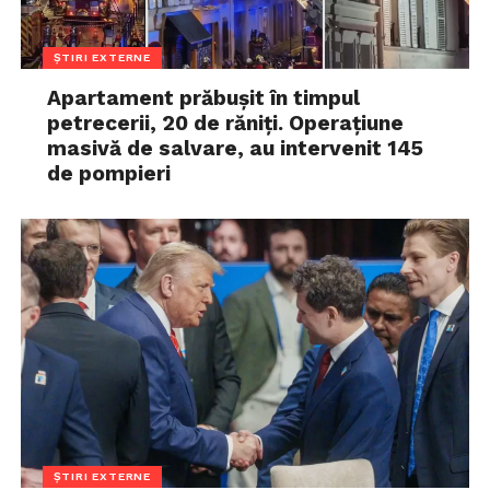
ȘTIRI EXTERNE
Apartament prăbușit în timpul
petrecerii, 20 de răniți. Operațiune
masivă de salvare, au intervenit 145
de pompieri
ȘTIRI EXTERNE