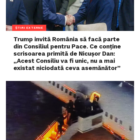
ȘTIRI EXTERNE
Trump invită România să facă parte
din Consiliul pentru Pace. Ce conține
scrisoarea primită de Nicușor Dan:
„Acest Consiliu va fi unic, nu a mai
existat niciodată ceva asemănător”