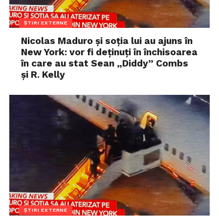
ȘTIRI EXTERNE
Nicolas Maduro și soția lui au ajuns în
New York: vor fi deținuți în închisoarea
în care au stat Sean „Diddy” Combs
și R. Kelly
ȘTIRI EXTERNE