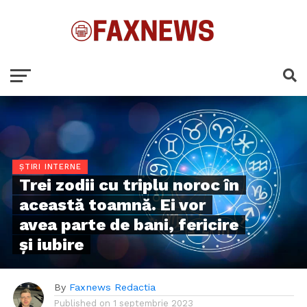
ȘTIRI INTERNE
Trei zodii cu triplu noroc în
această toamnă. Ei vor
avea parte de bani, fericire
și iubire
By
Faxnews Redactia
Published on
1 septembrie 2023