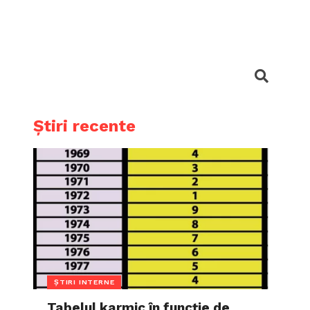
Știri recente
ȘTIRI INTERNE
Tabelul karmic în funcție de