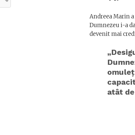
Andreea Marin a m
Dumnezeu i-a dat
devenit mai cred
„Desigu
Dumnez
omuleț
capacit
atât de