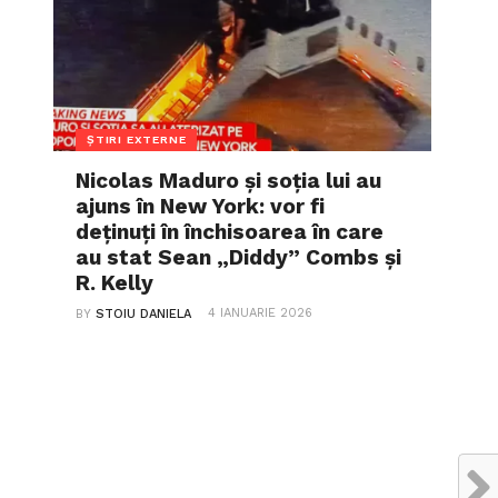
ȘTIRI EXTERNE
Nicolas Maduro și soția lui au
ajuns în New York: vor fi
deținuți în închisoarea în care
au stat Sean „Diddy” Combs și
R. Kelly
4 IANUARIE 2026
BY
STOIU DANIELA