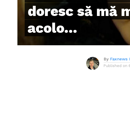
doresc să mă m
acolo…
By
Faxnews 
Published on