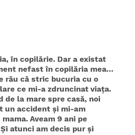
, în copilărie. Dar a existat
ent nefast în copilăria mea…
e rău că stric bucuria cu o
are ce mi-a zdruncinat viața.
 de la mare spre casă, noi
t un accident și mi-am
t mama. Aveam 9 ani pe
 Și atunci am decis pur și