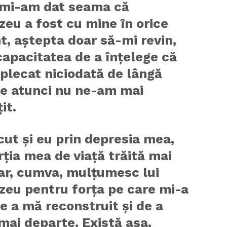
, mi-am dat seama că
eu a fost cu mine în orice
, aștepta doar să-mi revin,
apacitatea de a înțelege că
 plecat niciodată de lângă
de atunci nu ne-am mai
it.
ut și eu prin depresia mea,
rția mea de viață trăită mai
ar, cumva, mulțumesc lui
eu pentru forța pe care mi-a
e a mă reconstruit și de a
ai departe. Există așa,