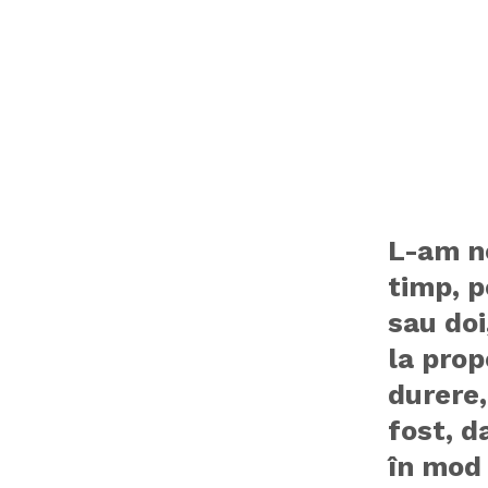
L-am n
timp, p
sau doi
la prop
durere,
fost, d
în mod