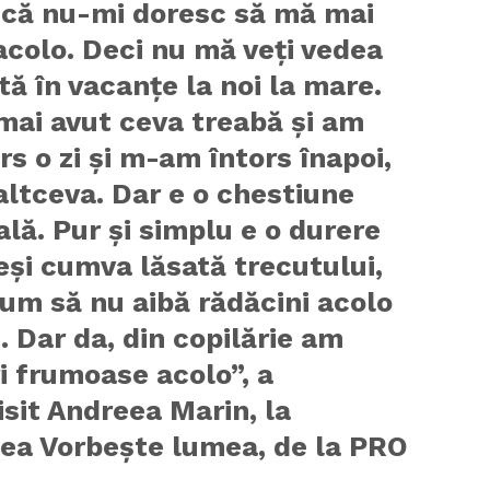
 că nu-mi doresc să mă mai
acolo. Deci nu mă veți vedea
tă în vacanțe la noi la mare.
mai avut ceva treabă și am
s o zi și m-am întors înapoi,
altceva. Dar e o chestiune
lă. Pur și simplu e o durere
eși cumva lăsată trecutului,
um să nu aibă rădăcini acolo
. Dar da, din copilărie am
i frumoase acolo”, a
sit Andreea Marin, la
ea Vorbește lumea, de la PRO