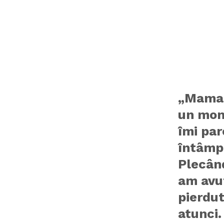
„Mamaia
un mom
îmi par
întâmpl
Plecând
am avu
pierdu
atunci.