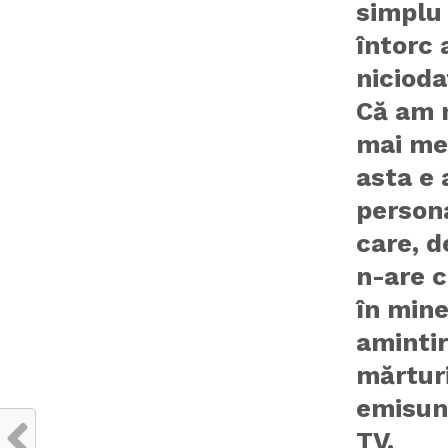
simplu
întorc 
nicioda
Că am 
mai mer
asta e 
persona
care, d
n-are c
în mine
amintir
mărturi
emisun
TV.