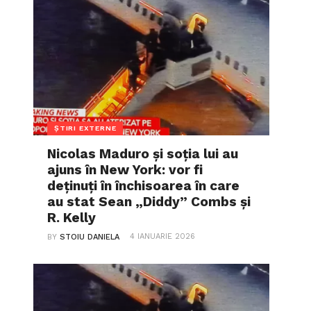
ȘTIRI EXTERNE
Nicolas Maduro și soția lui au
ajuns în New York: vor fi
deținuți în închisoarea în care
au stat Sean „Diddy” Combs și
R. Kelly
4 IANUARIE 2026
BY
STOIU DANIELA