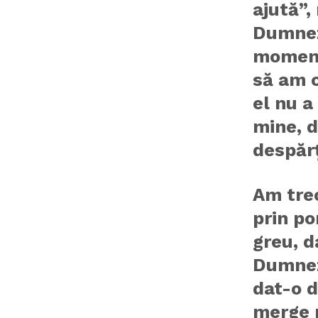
ajută”
Dumnez
moment
să am c
el nu a
mine, 
despărț
Am trec
prin po
greu, d
Dumnez
dat-o d
merge m