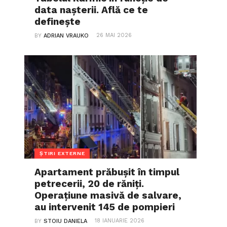
data nașterii. Află ce te
definește
26 MAI 2026
BY
ADRIAN VRAUKO
ȘTIRI EXTERNE
Apartament prăbușit în timpul
petrecerii, 20 de răniți.
Operațiune masivă de salvare,
au intervenit 145 de pompieri
18 IANUARIE 2026
BY
STOIU DANIELA