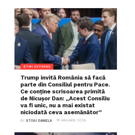
ȘTIRI EXTERNE
Trump invită România să facă
parte din Consiliul pentru Pace.
Ce conține scrisoarea primită
de Nicușor Dan: „Acest Consiliu
va fi unic, nu a mai existat
niciodată ceva asemănător”
18 IANUARIE 2026
BY
STOIU DANIELA