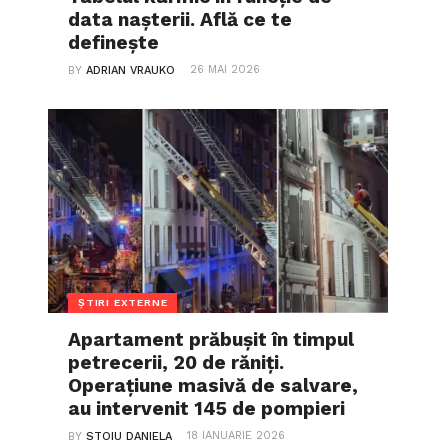
data nașterii. Află ce te
definește
26 MAI 2026
BY
ADRIAN VRAUKO
ȘTIRI EXTERNE
Apartament prăbușit în timpul
petrecerii, 20 de răniți.
Operațiune masivă de salvare,
au intervenit 145 de pompieri
18 IANUARIE 2026
BY
STOIU DANIELA