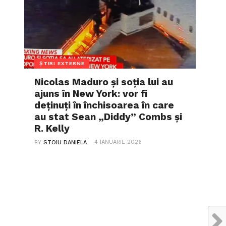
ȘTIRI EXTERNE
Nicolas Maduro și soția lui au
ajuns în New York: vor fi
deținuți în închisoarea în care
au stat Sean „Diddy” Combs și
R. Kelly
4 IANUARIE 2026
BY
STOIU DANIELA