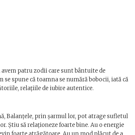
avem patru zodii care sunt bântuite de
m se spune că toamna se numără bobocii, iată că
oriile, relațiile de iubire autentice.
, Balanțele, prin șarmul lor, pot atrage sufletul
lor. Știu să relaționeze foarte bine. Au o energie
devin foarte atrăgătoare. Au un mod plăcut de a