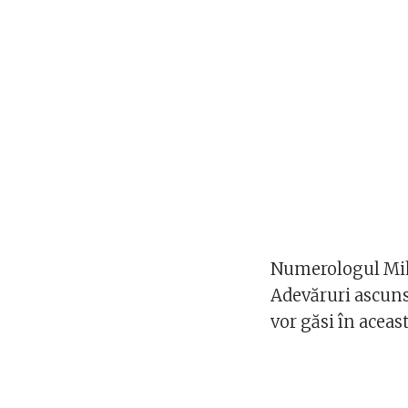
Numerologul Miha
Adevăruri ascunse
vor găsi în acea