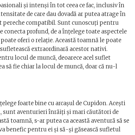
sionali și intenși în tot ceea ce fac, inclusiv în
intensitate de care dau dovadă ar putea atrage în
let pereche compatibil. Sunt cunoscuți pentru
se conecta profund, de a înțelege toate aspectele
e poate oferi o relație. Această toamnă le poate
sufletească extraordinară acestor nativi.
entru locul de muncă, deoarece acel suflet
a să fie chiar la locul de muncă, doar că nu-l
țelege foarte bine cu arcașul de Cupidon. Acești
l, sunt aventurieri înrăiți și mari căutători de
eastă toamnă, s-ar putea ca această aventură să se
a benefic pentru ei și să-și găsească sufletul