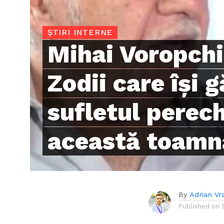
ȘTIRI INTERNE
Mihai Voropchi
Zodii care își 
sufletul perech
această toamn
By
Adrian Vr
Published on