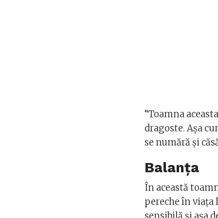
“Toamna aceasta 
dragoste. Așa cu
se numără și căsăt
Balanța
În această toamnă
pereche în viața 
sensibilă și așa 