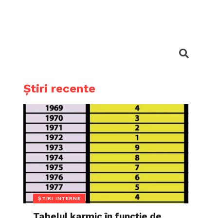
Știri recente
ȘTIRI INTERNE
Tabelul karmic în funcție de