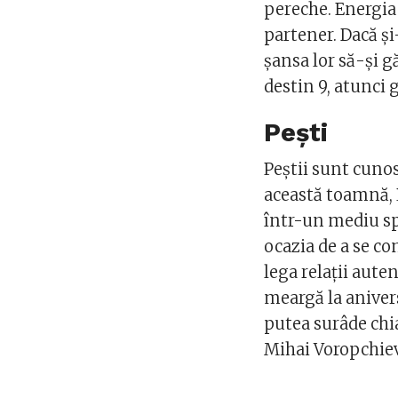
pereche. Energia 
partener. Dacă și
șansa lor să-și g
destin 9, atunci
Pești
Peștii sunt cunos
această toamnă, P
într-un mediu spi
ocazia de a se co
lega relații auten
meargă la aniversă
putea surâde chia
Mihai Voropchiev