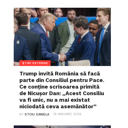
ȘTIRI EXTERNE
Trump invită România să facă
parte din Consiliul pentru Pace.
Ce conține scrisoarea primită
de Nicușor Dan: „Acest Consiliu
va fi unic, nu a mai existat
niciodată ceva asemănător”
18 IANUARIE 2026
BY
STOIU DANIELA