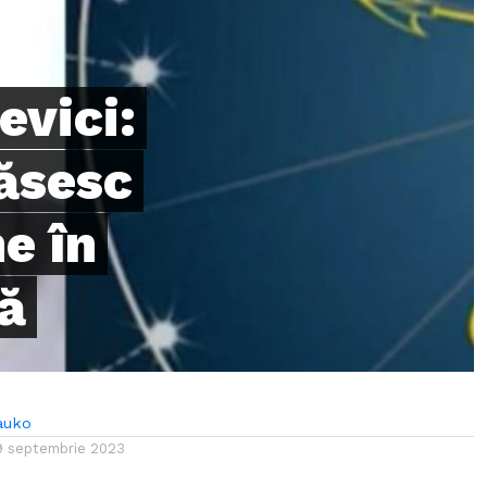
evici:
găsesc
e în
ă
auko
9 septembrie 2023