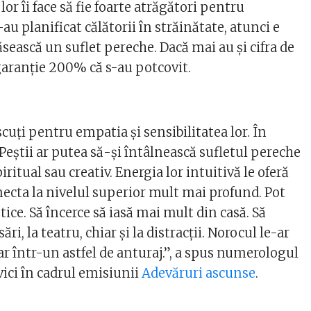
lor îi face să fie foarte atrăgători pentru
-au planificat călătorii în străinătate, atunci e
ăsească un suflet pereche. Dacă mai au și cifra de
 garanție 200% că s-au potcovit.
cuți pentru empatia și sensibilitatea lor. În
eștii ar putea să-și întâlnească sufletul pereche
ritual sau creativ. Energia lor intuitivă le oferă
necta la nivelul superior mult mai profund. Pot
tice. Să încerce să iasă mai mult din casă. Să
ri, la teatru, chiar și la distracții. Norocul le-ar
r într-un astfel de anturaj.”, a spus numerologul
ici în cadrul emisiunii
Adevăruri ascunse
.