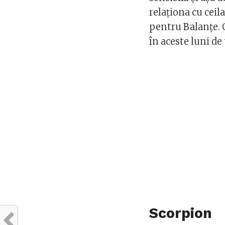
relaționa cu ceil
pentru Balanțe.
în aceste luni d
Scorpion