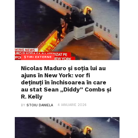
ȘTIRI EXTERNE
Nicolas Maduro și soția lui au
ajuns în New York: vor fi
deținuți în închisoarea în care
au stat Sean „Diddy” Combs și
R. Kelly
4 IANUARIE 2026
BY
STOIU DANIELA