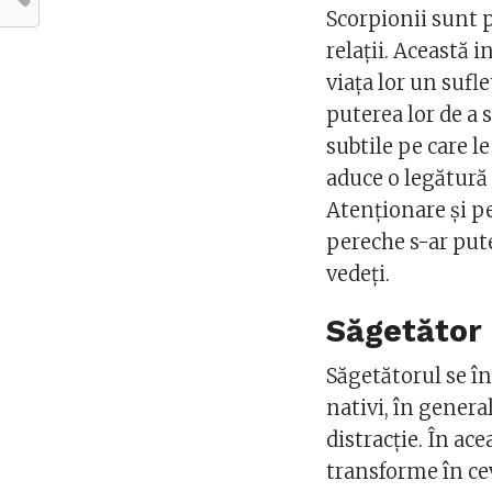
Scorpionii sunt pa
relații. Această 
viața lor un suf
puterea lor de a 
subtile pe care l
aduce o legătură 
Atenționare și p
pereche s-ar pute
vedeți.
Săgetător
Săgetătorul se în
nativi, în genera
distracție. În ac
transforme în cev