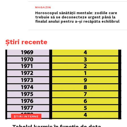
MAGAZIN
Horoscopul sănătății mentale: zodiile care
trebuie să se deconecteze urgent până la
finalul anului pentru a-și recăpăta echilibrul
Știri recente
ȘTIRI INTERNE
Tabelul karmic în funcție de data