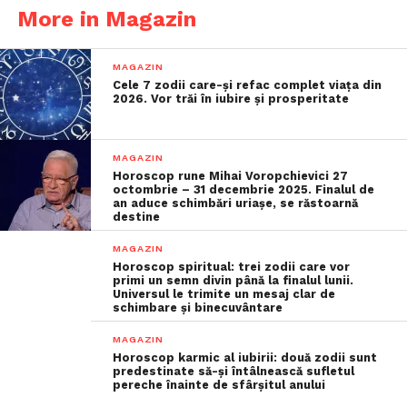
More in Magazin
MAGAZIN
Cele 7 zodii care-și refac complet viața din
2026. Vor trăi în iubire și prosperitate
MAGAZIN
Horoscop rune Mihai Voropchievici 27
octombrie – 31 decembrie 2025. Finalul de
an aduce schimbări uriașe, se răstoarnă
destine
MAGAZIN
Horoscop spiritual: trei zodii care vor
primi un semn divin până la finalul lunii.
Universul le trimite un mesaj clar de
schimbare și binecuvântare
MAGAZIN
Horoscop karmic al iubirii: două zodii sunt
predestinate să-și întâlnească sufletul
pereche înainte de sfârșitul anului