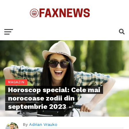
MAGAZIN
Horoscop special: Cele mai
norocoase zodii din
septembrie 2023
By
Adrian Vrauko