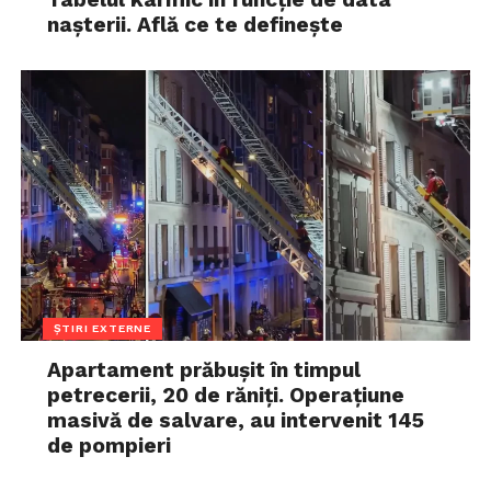
nașterii. Află ce te definește
ȘTIRI EXTERNE
Apartament prăbușit în timpul
petrecerii, 20 de răniți. Operațiune
masivă de salvare, au intervenit 145
de pompieri