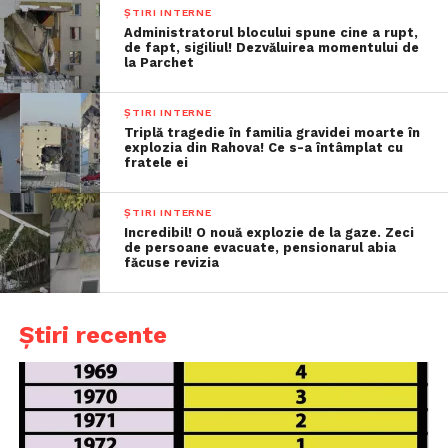
ȘTIRI INTERNE
Administratorul blocului spune cine a rupt,
de fapt, sigiliul! Dezvăluirea momentului de
la Parchet
ȘTIRI INTERNE
Triplă tragedie în familia gravidei moarte în
explozia din Rahova! Ce s-a întâmplat cu
fratele ei
ȘTIRI INTERNE
Incredibil! O nouă explozie de la gaze. Zeci
de persoane evacuate, pensionarul abia
făcuse revizia
Știri recente