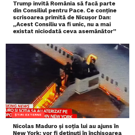
Trump invită România să facă parte
din Consiliul pentru Pace. Ce conține
scrisoarea primită de Nicușor Dan:
„Acest Consiliu va fi unic, nu a mai
existat niciodată ceva asemănător”
ȘTIRI EXTERNE
Nicolas Maduro și soția lui au ajuns în
New York: vor fi deținuți în închisoarea