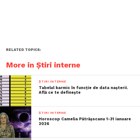
RELATED TOPICS:
More in Știri interne
ȘTIRI INTERNE
Tabelul karmic în funcție de data nașterii.
Află ce te definește
ȘTIRI INTERNE
Horoscop Camelia Pătrășscanu 1-31 ianuare
2026