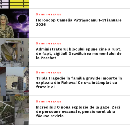
ȘTIRI INTERNE
Horoscop Camelia Pătrășscanu 1-31 ianuare
2026
ȘTIRI INTERNE
Administratorul blocului spune cine a rupt,
de fapt, sigiliul! Dezvăluirea momentului de
la Parchet
ȘTIRI INTERNE
Triplă tragedie în familia gravidei moarte în
explozia din Rahova! Ce s-a întâmplat cu
fratele ei
ȘTIRI INTERNE
Incredibil! O nouă explozie de la gaze. Zeci
de persoane evacuate, pensionarul abia
făcuse revizia