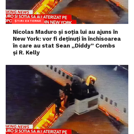
ȘTIRI EXTERNE
Nicolas Maduro și soția lui au ajuns în
New York: vor fi deținuți în închisoarea
în care au stat Sean „Diddy” Combs
și R. Kelly