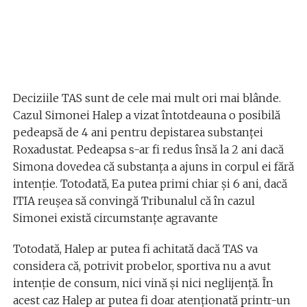
Deciziile TAS sunt de cele mai mult ori mai blânde.
Cazul Simonei Halep a vizat întotdeauna o posibilă
pedeapsă de 4 ani pentru depistarea substanței
Roxadustat. Pedeapsa s-ar fi redus însă la 2 ani dacă
Simona dovedea că substanța a ajuns in corpul ei fără
intenție. Totodată, Ea putea primi chiar și 6 ani, dacă
ITIA reușea să convingă Tribunalul că în cazul
Simonei există circumstanțe agravante
Totodată, Halep ar putea fi achitată dacă TAS va
considera că, potrivit probelor, sportiva nu a avut
intenție de consum, nici vină și nici neglijență. În
acest caz Halep ar putea fi doar atenționată printr-un