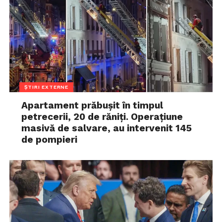
ȘTIRI EXTERNE
Apartament prăbușit în timpul
petrecerii, 20 de răniți. Operațiune
masivă de salvare, au intervenit 145
de pompieri