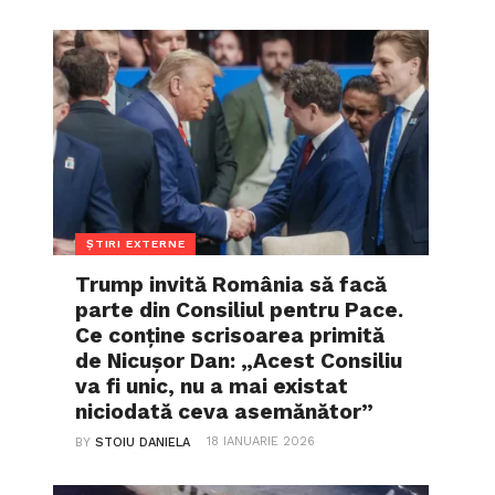
ȘTIRI EXTERNE
Trump invită România să facă
parte din Consiliul pentru Pace.
Ce conține scrisoarea primită
de Nicușor Dan: „Acest Consiliu
va fi unic, nu a mai existat
niciodată ceva asemănător”
18 IANUARIE 2026
BY
STOIU DANIELA