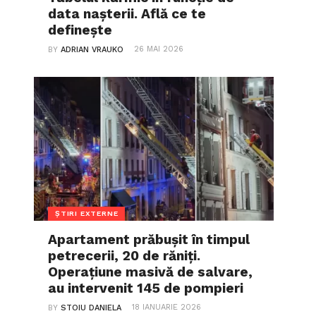
data nașterii. Află ce te
definește
26 MAI 2026
BY
ADRIAN VRAUKO
ȘTIRI EXTERNE
Apartament prăbușit în timpul
petrecerii, 20 de răniți.
Operațiune masivă de salvare,
au intervenit 145 de pompieri
18 IANUARIE 2026
BY
STOIU DANIELA