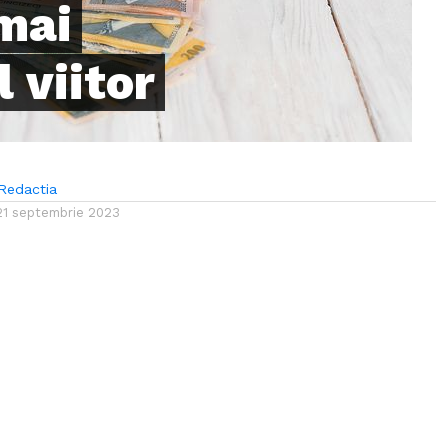
 mai
 viitor
Redactia
21 septembrie 2023