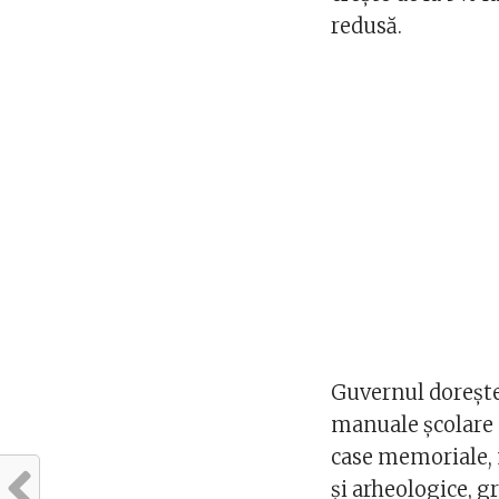
redusă.
Guvernul dorește
manuale școlare că
case memoriale,
şi arheologice, gr