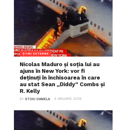
ȘTIRI EXTERNE
Nicolas Maduro și soția lui au
ajuns în New York: vor fi
deținuți în închisoarea în care
au stat Sean „Diddy” Combs și
R. Kelly
4 IANUARIE 2026
BY
STOIU DANIELA