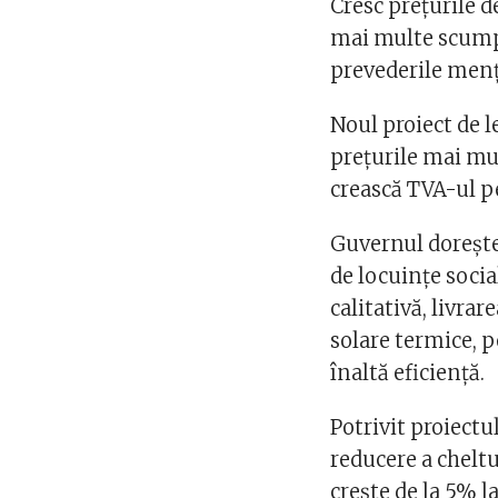
Cresc prețurile d
mai multe scumpir
prevederile menț
Noul proiect de 
prețurile mai mu
crească TVA-ul pe
Guvernul dorește
de locuințe socia
calitativă, livra
solare termice, p
înaltă eficiență.
Potrivit proiectul
reducere a cheltu
crește de la 5% l