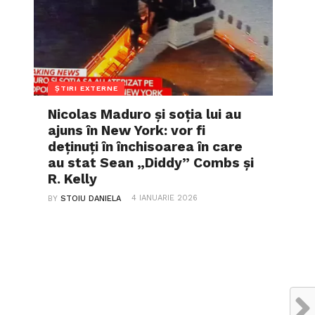
ȘTIRI EXTERNE
Nicolas Maduro și soția lui au
ajuns în New York: vor fi
deținuți în închisoarea în care
au stat Sean „Diddy” Combs și
R. Kelly
4 IANUARIE 2026
BY
STOIU DANIELA