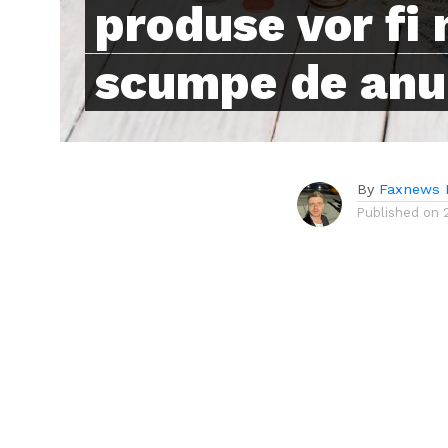
produse vor fi
scumpe de anul
By
Faxnews 
Published on