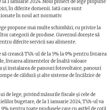
e la 1 ianuarie 2024. Noul proiect de lege propune
i, în diferite domenii. Iată care sunt
ionate în noul act normativ.
lege propune mai multe schimbări, cu privire la
ltor categorii de produse. Guvernul dorește să
ntru diferite servicii sau alimente.
 să crească TVA-ul de la 5% la 9% pentru livrarea
le, livrarea alimentelor de înaltă valoare
rea şi instalarea de panouri fotovoltaice, panouri
ompe de căldură şi alte sisteme de încălzire de
ui de lege, privind măsurile fiscale și cele de
ielilor bugetare, de la 1 ianuarie 2024, TVA-ul va
a 9% pentru toate produsele care cu astfel de cotă