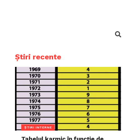
Știri recente
ȘTIRI INTERNE
Tabelul karmic în funcție de