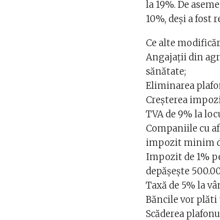
la 19%. De aseme
10%, deși a fost 
Ce alte modifică
Angajaţii din agri
sănătate;
Eliminarea plafo
Creşterea impozi
TVA de 9% la locu
Companiile cu af
impozit minim de
Impozit de 1% pe
depășește 500.00
Taxă de 5% la vâ
Băncile vor plăti
Scăderea plafonul