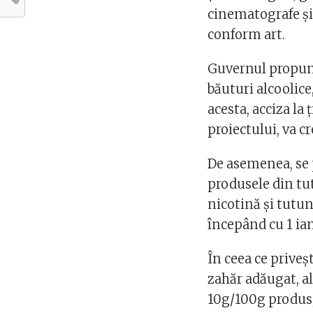
cinematografe și 
conform art.
Guvernul propune
băuturi alcoolice
acesta, acciza la 
proiectului, va cr
De asemenea, se 
produsele din tut
nicotină și tutun
începând cu 1 ia
În ceea ce priveș
zahăr adăugat, a
10g/100g produs,