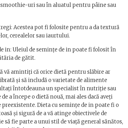
, smoothie-uri sau în aluatul pentru pâine sau
regi: Acestea pot fi folosite pentru a da textură
lor, cerealelor sau iaurtului.
e in: Uleiul de semințe de in poate fi folosit în
tăria de gătit.
 vă amintiți că orice dietă pentru slăbire ar
librată și să includă o varietate de alimente
ltați întotdeauna un specialist în nutriție sau
de a începe o dietă nouă, mai ales dacă aveți
 preexistente. Dieta cu semințe de in poate fi o
asă și sigură de a vă atinge obiectivele de
ie să fie parte a unui stil de viață general sănătos,