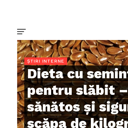
ȘTIRI INTERNE
Dieta cu semin
pentru slăbit 
sănătos și sigu
scăpa de kilog