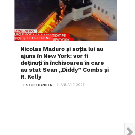
ȘTIRI EXTERNE
Nicolas Maduro și soția lui au
ajuns în New York: vor fi
deținuți în închisoarea în care
au stat Sean „Diddy” Combs și
R. Kelly
4 IANUARIE 2026
BY
STOIU DANIELA