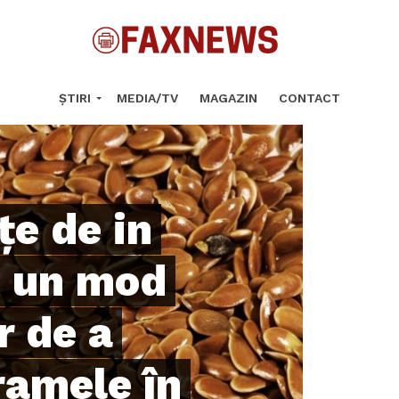
ȘTIRI
MEDIA/TV
MAGAZIN
CONTACT
țe de in
– un mod
r de a
ramele în