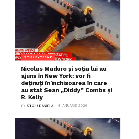
ȘTIRI EXTERNE
Nicolas Maduro și soția lui au
ajuns în New York: vor fi
deținuți în închisoarea în care
au stat Sean „Diddy” Combs și
R. Kelly
4 IANUARIE 2026
BY
STOIU DANIELA