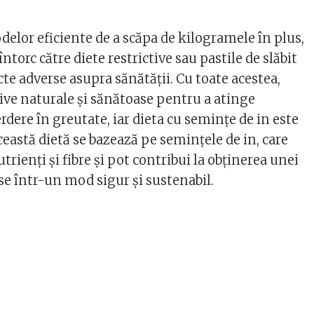
delor eficiente de a scăpa de kilogramele în plus,
ntorc către diete restrictive sau pastile de slăbit
cte adverse asupra sănătății. Cu toate acestea,
tive naturale și sănătoase pentru a atinge
erdere în greutate, iar dieta cu semințe de in este
ceastă dietă se bazează pe semințele de in, care
trienți și fibre și pot contribui la obținerea unei
se într-un mod sigur și sustenabil.