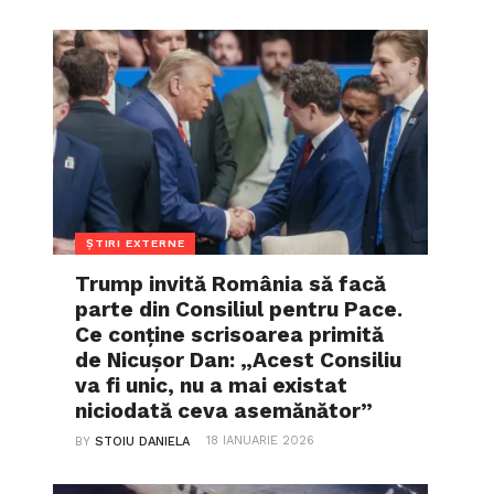
ȘTIRI EXTERNE
Trump invită România să facă
parte din Consiliul pentru Pace.
Ce conține scrisoarea primită
de Nicușor Dan: „Acest Consiliu
va fi unic, nu a mai existat
niciodată ceva asemănător”
18 IANUARIE 2026
BY
STOIU DANIELA