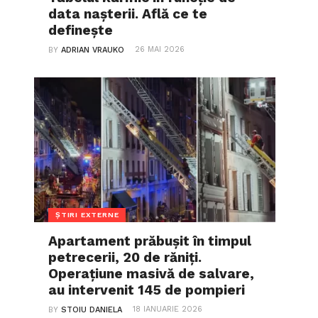
data nașterii. Află ce te
definește
26 MAI 2026
BY
ADRIAN VRAUKO
ȘTIRI EXTERNE
Apartament prăbușit în timpul
petrecerii, 20 de răniți.
Operațiune masivă de salvare,
au intervenit 145 de pompieri
18 IANUARIE 2026
BY
STOIU DANIELA