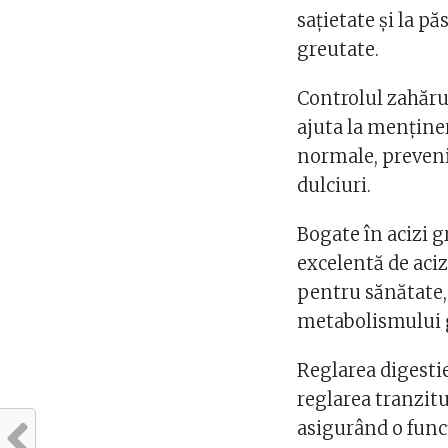
sațietate și la p
greutate.
Controlul zahărul
ajuta la menține
normale, prevenin
dulciuri.
Bogate în acizi 
excelentă de aci
pentru sănătate,
metabolismului 
Reglarea digestie
reglarea tranzitu
asigurând o funcț