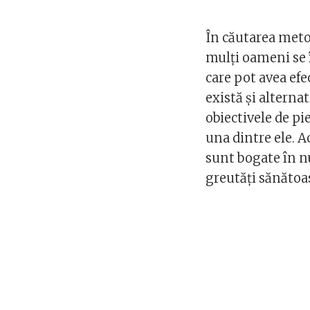
În căutarea meto
mulți oameni se î
care pot avea efe
există și alterna
obiectivele de pi
una dintre ele. A
sunt bogate în nu
greutăți sănătoa