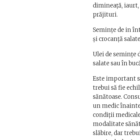
dimineață, iaurt
prăjituri.
Semințe de in înt
și crocanță salate
Ulei de semințe d
salate sau în bucă
Este important să
trebui să fie echi
sănătoase. Consu
un medic înainte 
condiții medicale
modalitate sănăto
slăbire, dar trebu