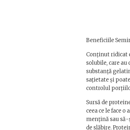
Beneficiile Semin
Conținut ridicat 
solubile, care au
substanță gelati
sațietate și poat
controlul porțiil
Sursă de protein
ceea ce le face o
mențină sau să-ș
de slăbire. Prote