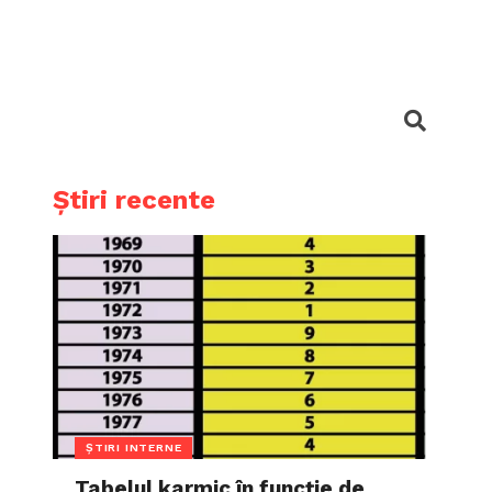
Știri recente
ȘTIRI INTERNE
Tabelul karmic în funcție de