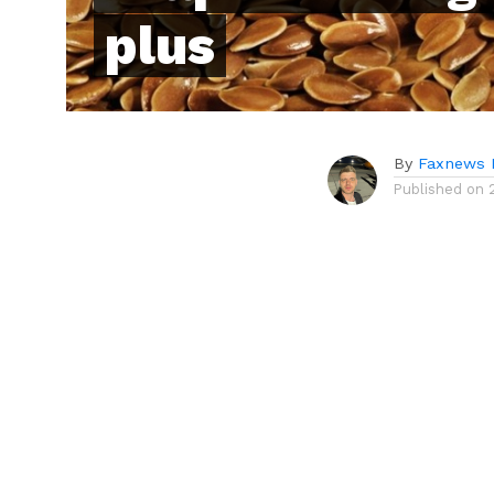
plus
By
Faxnews 
Published on