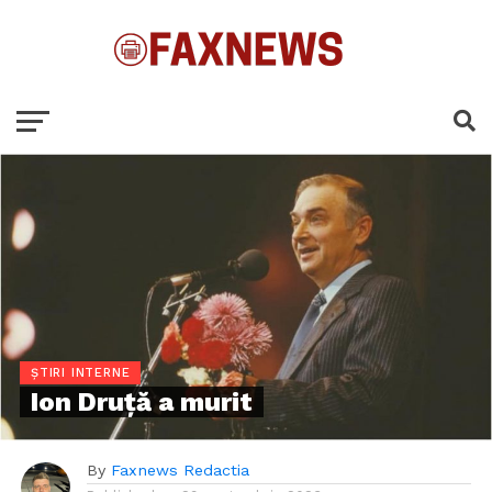
ȘTIRI INTERNE
Ion Druță a murit
By
Faxnews Redactia