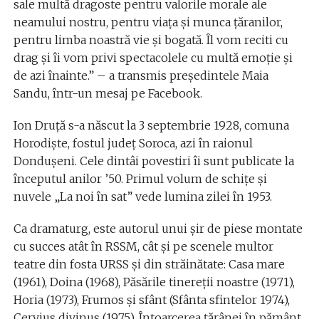
sale multă dragoste pentru valorile morale ale
neamului nostru, pentru viața și munca țăranilor,
pentru limba noastră vie și bogată. Îl vom reciti cu
drag și îi vom privi spectacolele cu multă emoție și
de azi înainte.” – a transmis preşedintele Maia
Sandu, într-un mesaj pe Facebook.
Ion Druță s-a născut la 3 septembrie 1928, comuna
Horodişte, fostul judeţ Soroca, azi în raionul
Donduşeni. Cele dintâi povestiri îi sunt publicate la
începutul anilor ’50. Primul volum de schiţe şi
nuvele „La noi în sat” vede lumina zilei în 1953.
Ca dramaturg, este autorul unui şir de piese montate
cu succes atât în RSSM, cât şi pe scenele multor
teatre din fosta URSS şi din străinătate: Casa mare
(1961), Doina (1968), Păsările tinereţii noastre (1971),
Horia (1973), Frumos şi sfânt (Sfânta sfintelor 1974),
Cervius divinus (1975), Întoarcerea ţărânei în pământ