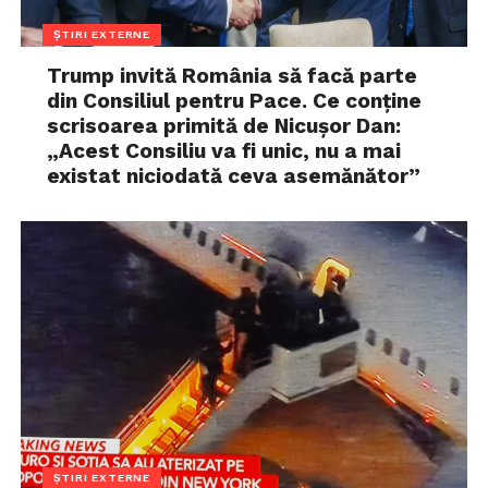
ȘTIRI EXTERNE
Trump invită România să facă parte
din Consiliul pentru Pace. Ce conține
scrisoarea primită de Nicușor Dan:
„Acest Consiliu va fi unic, nu a mai
existat niciodată ceva asemănător”
ȘTIRI EXTERNE