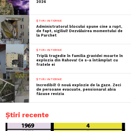
2026
ȘTIRI INTERNE
Administratorul blocului spune cine a rupt,
de fapt, sigiliul! Dezvăluirea momentului de
la Parchet
ȘTIRI INTERNE
Triplă tragedie în familia gravidei moarte în
explozia din Rahova! Ce s-a întâmplat cu
fratele ei
ȘTIRI INTERNE
Incredibil! O nouă explozie de la gaze. Zeci
de persoane evacuate, pensionarul abia
făcuse revizia
Știri recente