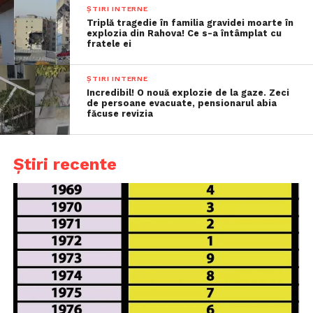
ȘTIRI INTERNE
Triplă tragedie în familia gravidei moarte în
explozia din Rahova! Ce s-a întâmplat cu
fratele ei
ȘTIRI INTERNE
Incredibil! O nouă explozie de la gaze. Zeci
de persoane evacuate, pensionarul abia
făcuse revizia
Știri recente