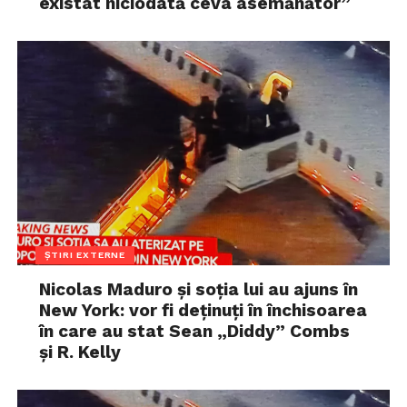
existat niciodată ceva asemănător”
ȘTIRI EXTERNE
Nicolas Maduro și soția lui au ajuns în
New York: vor fi deținuți în închisoarea
în care au stat Sean „Diddy” Combs
și R. Kelly