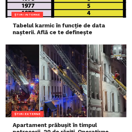
ȘTIRI INTERNE
Tabelul karmic în funcție de data
nașterii. Află ce te definește
ȘTIRI EXTERNE
Apartament prăbușit în timpul
petrecerii, 20 de răniți. Operațiune