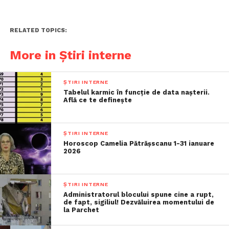
RELATED TOPICS:
More in Știri interne
ȘTIRI INTERNE
Tabelul karmic în funcție de data nașterii.
Află ce te definește
ȘTIRI INTERNE
Horoscop Camelia Pătrășscanu 1-31 ianuare
2026
ȘTIRI INTERNE
Administratorul blocului spune cine a rupt,
de fapt, sigiliul! Dezvăluirea momentului de
la Parchet