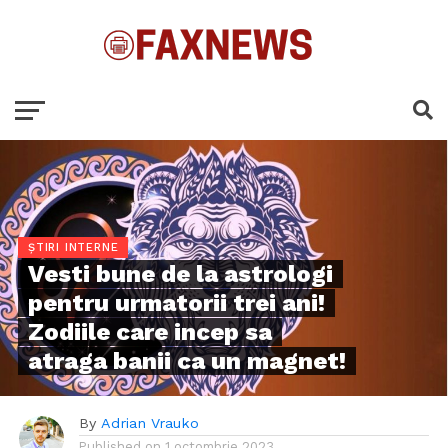
ȘTIRI INTERNE
Vesti bune de la astrologi
pentru urmatorii trei ani!
Zodiile care incep sa
atraga banii ca un magnet!
By
Adrian Vrauko
Published on
1 octombrie 2023