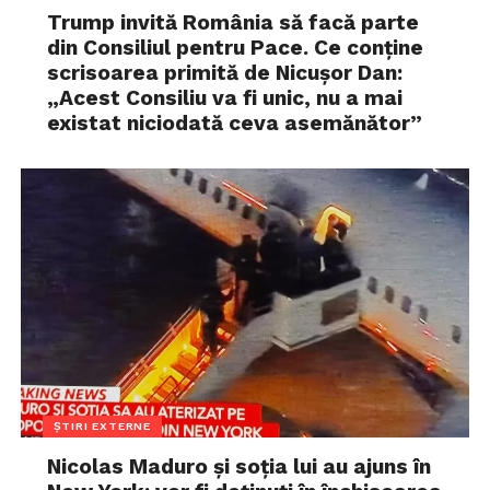
Trump invită România să facă parte
din Consiliul pentru Pace. Ce conține
scrisoarea primită de Nicușor Dan:
„Acest Consiliu va fi unic, nu a mai
existat niciodată ceva asemănător”
ȘTIRI EXTERNE
Nicolas Maduro și soția lui au ajuns în