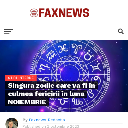
ȘTIRI INTERNE
Singura zodie care va fi în
culmea fericirii în luna
NOIEMBRIE
By
Faxnews Redactia
Published on
2 octombrie 2023