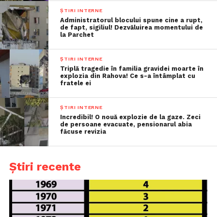
ȘTIRI INTERNE
Administratorul blocului spune cine a rupt,
de fapt, sigiliul! Dezvăluirea momentului de
la Parchet
ȘTIRI INTERNE
Triplă tragedie în familia gravidei moarte în
explozia din Rahova! Ce s-a întâmplat cu
fratele ei
ȘTIRI INTERNE
Incredibil! O nouă explozie de la gaze. Zeci
de persoane evacuate, pensionarul abia
făcuse revizia
Știri recente